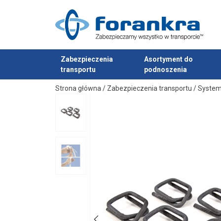
Zabezpieczenia
Asortyment do
transportu
podnoszenia
Dodano do zapytania
Strona główna
/
Zabezpieczenia transportu
/
System
Materiał:
Znakowanie:
Zakończenie: