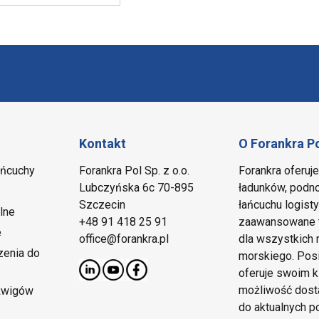
Kontakt
O Forankra P
ańcuchy
Forankra Pol Sp. z o.o.
Forankra oferuj
Lubczyńska 6c 70-895
ładunków, podno
Szczecin
łańcuchu logis
lne
+48 91 418 25 91
zaawansowane t
e
office@forankra.pl
dla wszystkich 
zenia do
morskiego. Posi
oferuje swoim k
możliwość dost
źwigów
do aktualnych p