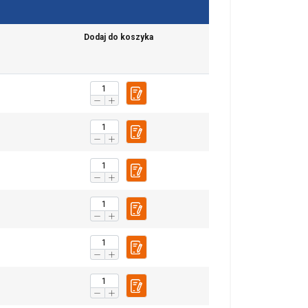
Dodaj do koszyka
chu. Udostępniamy
POLISH
klamowym i
ENGLISH TRANSLATION
ub które zebrali w
esklasyfikowane
 WSZYSTKIE