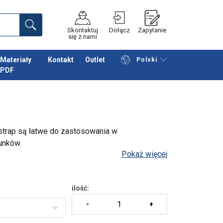
Skontaktuj
Dołącz
Zapytanie
się z nami
Materiały
Kontakt
Outlet
Polski
PDF
Przeglądaj katalog
Podsumowanie
strap są łatwe do zastosowania w
unków.
Pokaż więcej
ilość: