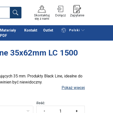
Skontaktuj
Dołącz
Zapytanie
się z nami
Materiały
Kontakt
Outlet
Polski
PDF
Przeglądaj katalog
Podsumowanie
Line 35x62mm LC 1500
jących 35 mm. Produkty Black Line, idealne do
winien być niewidoczny.
Pokaż więcej
ilość: