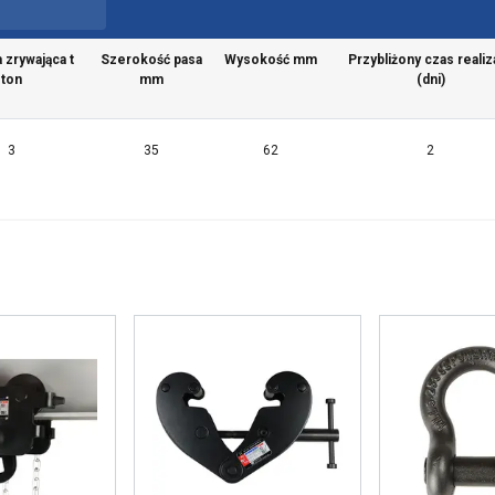
a zrywająca t
Szerokość pasa
Wysokość mm
Przybliżony czas realiza
ton
mm
(dni)
3
35
62
2