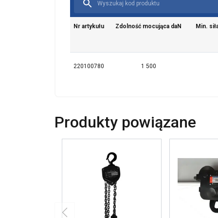
Nr artykułu
Zdolność mocująca daN
Min. sił
220100780
1 500
Produkty powiązane