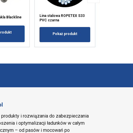
Lina stalowa ROPETEX S33
Klamra Black L
la Blackline
PVC czarna
200 daN
produkt
Pokaż produkt
Pokaż p
ol
e produkty i rozwiązania do zabezpieczania
szenia i optymalizacji ładunków w całym
tycznym – od pasów i mocowań po