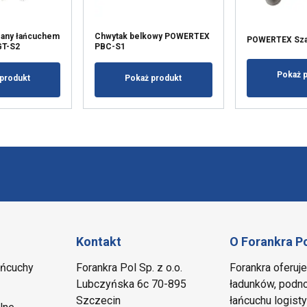
any łańcuchem
Chwytak belkowy POWERTEX
POWERTEX Szak
T-S2
PBC-S1
Pokaż 
produkt
Pokaż produkt
Kontakt
O Forankra P
ańcuchy
Forankra Pol Sp. z o.o.
Forankra oferuj
Lubczyńska 6c 70-895
ładunków, podno
Szczecin
łańcuchu logis