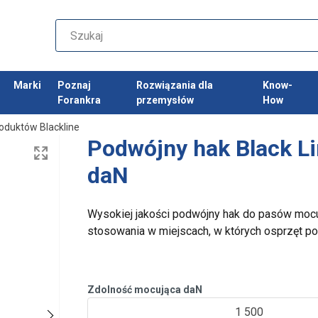
Marki
Poznaj
Rozwiązania dla
Know-
Forankra
przemysłów
How
roduktów Blackline
Podwójny hak Black 
daN
Wysokiej jakości podwójny hak do pasów mocu
stosowania w miejscach, w których osprzęt po
Zdolność mocująca daN
1 500