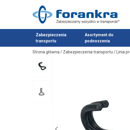
Materiał:
Zakończenie:
Zabezpieczenia
Asortyment do
transportu
podnoszenia
Dodano do zapytania
Strona główna
/
Zabezpieczenia transportu
/
Linia p