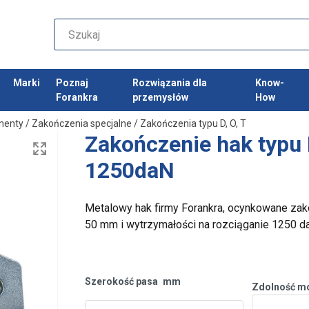
Marki
Poznaj
Rozwiązania dla
Know-
Forankra
przemysłów
How
nenty
/
Zakończenia specjalne
/
Zakończenia typu D, O, T
Zakończenie hak typu
1250daN
Metalowy hak firmy Forankra, ocynkowane zak
50 mm i wytrzymałości na rozciąganie 1250 d
Szerokość pasa
mm
Zdolność m