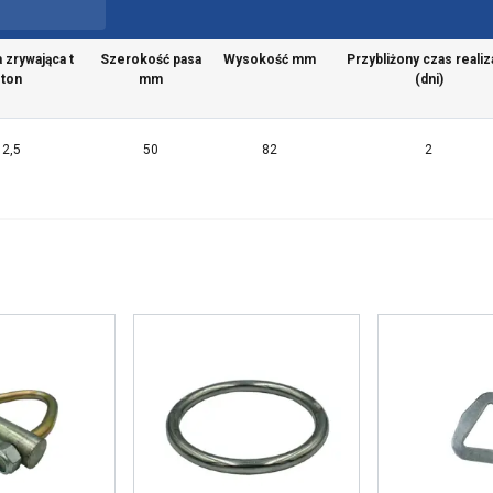
a zrywająca t
Szerokość pasa
Wysokość mm
Przybliżony czas realiza
ton
mm
(dni)
2,5
50
82
2