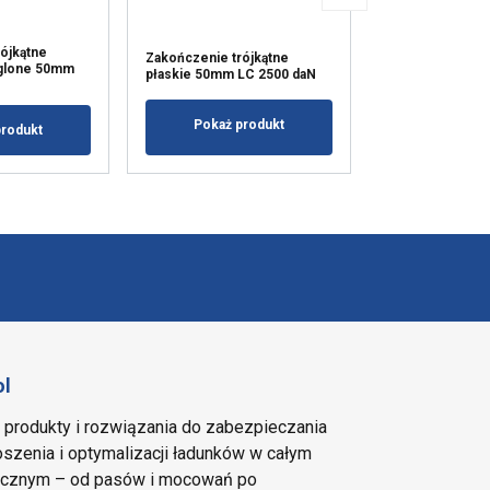
ójkątne
Zakończenie trójkątne
Zakończenie tr
ąglone 50mm
płaskie 50mm LC 2500 daN
LC 3000 daN
Pokaż produkt
Pokaż p
produkt
ol
e produkty i rozwiązania do zabezpieczania
szenia i optymalizacji ładunków w całym
tycznym – od pasów i mocowań po