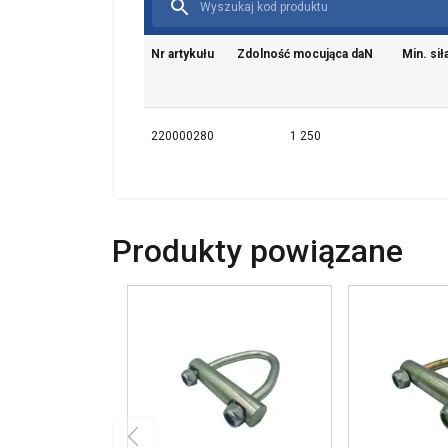
Nr artykułu
Zdolność mocująca daN
Min. sił
220000280
1 250
Produkty powiązane