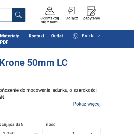
Skontaktuj
Dołącz
Zapytanie
się z nami
Materiały
Kontakt
Outlet
Polski
PDF
Przeglądaj katalog
Podsumowanie
 Krone 50mm LC
ończenie do mocowania ładunku, o szerokości
aN
Pokaż więcej
ocująca daN
ilość:
1 250