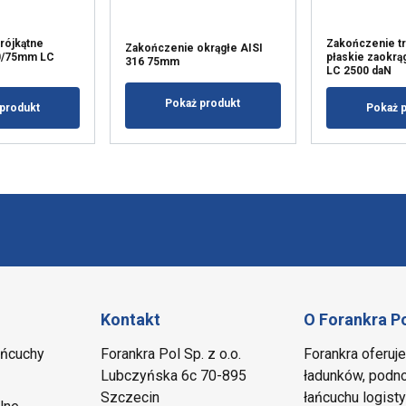
rójkątne
Zakończenie tr
Zakończenie okrągłe AISI
60/75mm LC
płaskie zaokr
316 75mm
LC 2500 daN
Pokaż produkt
produkt
Pokaż 
Kontakt
O Forankra P
ańcuchy
Forankra Pol Sp. z o.o.
Forankra oferuj
Lubczyńska 6c 70-895
ładunków, podno
Szczecin
łańcuchu logis