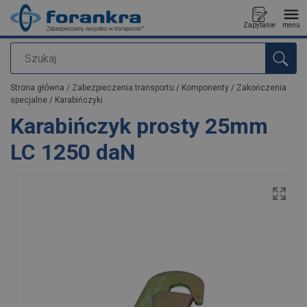
Zapytanie
menu
Szukaj
Dodano do zapytania
Strona główna
/
Zabezpieczenia transportu
/
Komponenty
/
Zakończenia
specjalne
/
Karabińczyki
Karabińczyk prosty 25mm
LC 1250 daN