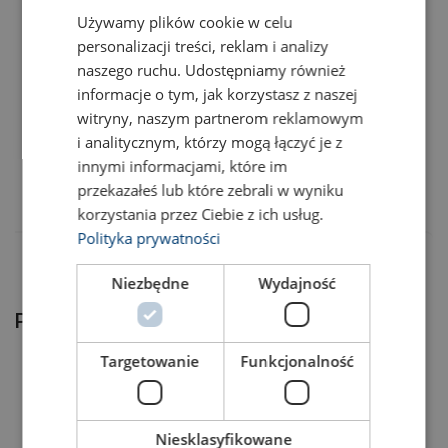
Używamy plików cookie w celu
ENGLISH TRANSLATION
personalizacji treści, reklam i analizy
naszego ruchu. Udostępniamy również
informacje o tym, jak korzystasz z naszej
witryny, naszym partnerom reklamowym
Nr artykułu
Dodaj do koszyka
Więcej
i analitycznym, którzy mogą łączyć je z
innymi informacjami, które im
220000670
przekazałeś lub które zebrali w wyniku
korzystania przez Ciebie z ich usług.
Polityka prywatności
Niezbędne
Wydajność
Produkty powiązane
Targetowanie
Funkcjonalność
Niesklasyfikowane