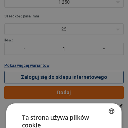
1 250
Szerokość pasa
mm
25
ilość:
Pokaż więcej wariantów
Zaloguj się do sklepu internetowego
Dodaj
Materiał:
220000670
Indeks produktu:
Zakończenie:
Ta strona używa plików
cookie
POLISH