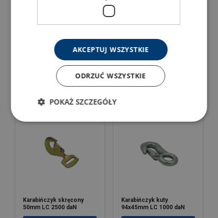
Karabińczyk kuty
Karabińczyk prosty
AKCEPTUJ WSZYSTKIE
obrotowy 25mm LC 225
45x108mm LC 1135 daN
daN
ODRZUĆ WSZYSTKIE
Pokaż produkt
Pokaż produkt
POKAŻ SZCZEGÓŁY
Karabińczyk skręcony
Karabińczyk kuty
50mm LC 2500 daN
94x45mm LC 1000 daN