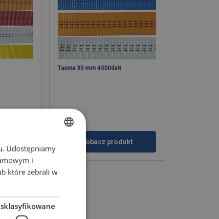
Taśma 35 mm 4500daN
ukt
Zobacz produkt
chu. Udostępniamy
POLISH
klamowym i
ENGLISH TRANSLATION
ub które zebrali w
esklasyfikowane