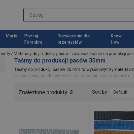
Marki
Poznaj
Rozwiązania dla
Know-
Forankra
przemysłów
How
nenty
/
Materiały do produkcji pasów i zawiesi
/
Taśmy do produkcji pa
Taśmy do produkcji pasów 35mm
Taśmy do produkcji pasów 35 mm to wysokowytrzymałe taśm
transportowych stosowanych w zabezpieczeniu ładunku.
rozciąganie i ścieranie, zapewniają stabilne parametry pracy 
Znalezione produkty:
3
Sort by
Default