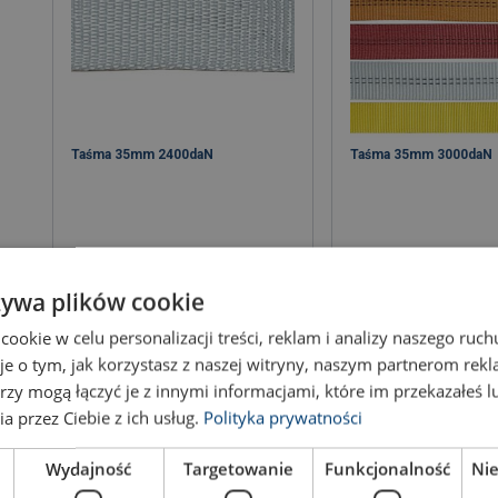
Taśma 35mm 2400daN
Taśma 35mm 3000daN
żywa plików cookie
Zobacz produkt
Zobacz prod
okie w celu personalizacji treści, reklam i analizy naszego ru
je o tym, jak korzystasz z naszej witryny, naszym partnerom re
rzy mogą łączyć je z innymi informacjami, które im przekazałeś l
a przez Ciebie z ich usług.
Polityka prywatności
Wydajność
Targetowanie
Funkcjonalność
Ni