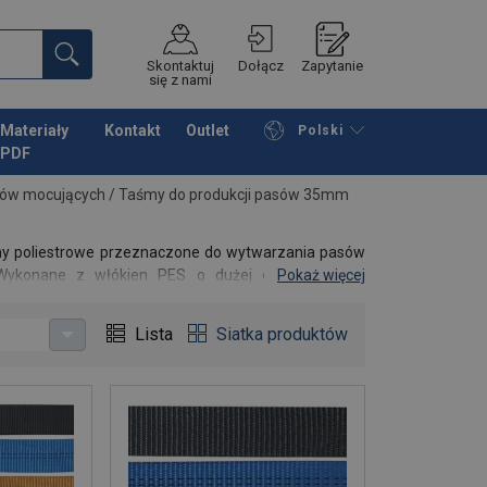
Skontaktuj
Dołącz
Zapytanie
się z nami
Materiały
Kontakt
Outlet
Polski
PDF
Przeglądaj katalog
Podsumowanie
sów mocujących
/
Taśmy do produkcji pasów 35mm
y poliestrowe przeznaczone do wytwarzania pasów
 Wykonane z włókien PES o dużej odporności na
Pokaż więcej
oraz długą żywotność gotowych pasów.
Lista
Siatka produktów