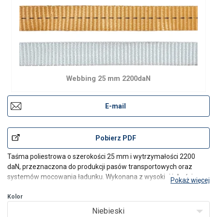
Webbing 25 mm 2200daN
E-mail
Pobierz PDF
Taśma poliestrowa o szerokości 25 mm i wytrzymałości 2200
daN, przeznaczona do produkcji pasów transportowych oraz
systemów mocowania ładunku. Wykonana z wysokiej jakości
Pokaż więcej
włókien poliestrowych, zapewnia wysoką odporność na
rozciąganie, ścieranie oraz działanie czynników atmosferycznych.
Kolor
Niebieski