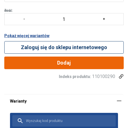
ilość:
Pokaż więcej wariantów
Zaloguj się do sklepu internetowego
Dodaj
110100290
Indeks produktu:
Ta strona używa plików
cookie
POLISH
Używamy plików cookie w celu
ENGLISH TRANSLATION
personalizacji treści, reklam i analizy
naszego ruchu. Udostępniamy również
informacje o tym, jak korzystasz z naszej