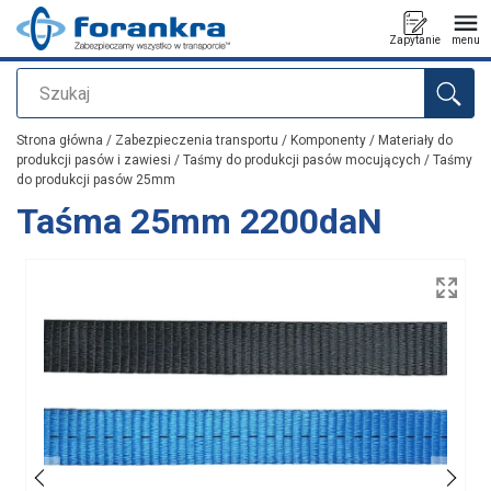
Zapytanie
menu
Szukaj
Dodano do zapytania
Strona główna
/
Zabezpieczenia transportu
/
Komponenty
/
Materiały do
produkcji pasów i zawiesi
/
Taśmy do produkcji pasów mocujących
/
Taśmy
do produkcji pasów 25mm
Taśma 25mm 2200daN