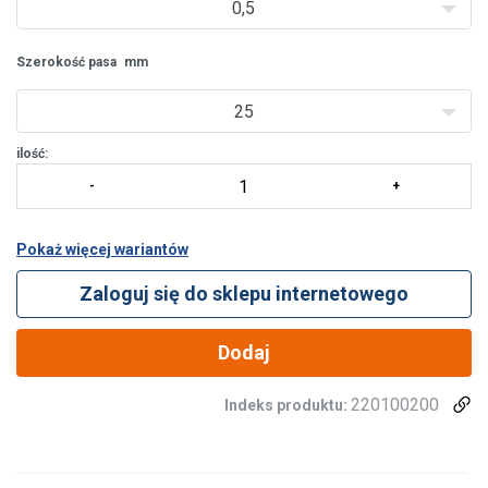
0,5
Szerokość pasa
mm
25
ilość:
Pokaż więcej wariantów
Zaloguj się do sklepu internetowego
Dodaj
220100200
Indeks produktu:
Materiał:
Zakończenie:
Ta strona używa plików
cookie
POLISH