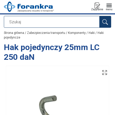
Zapytanie
menu
Szukaj
Dodano do zapytania
Strona główna
/
Zabezpieczenia transportu
/
Komponenty
/
Haki
/
Haki
pojedyncze
Hak pojedynczy 25mm LC
250 daN