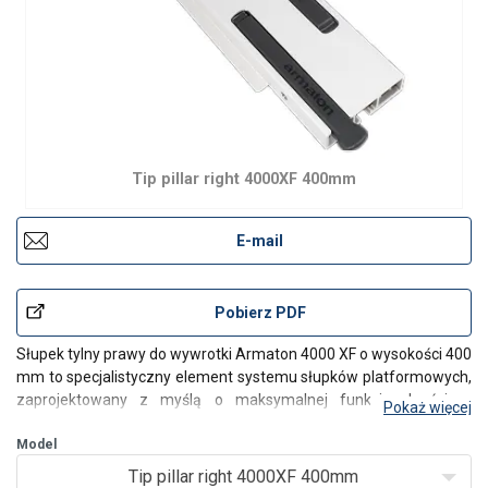
Tip pillar right 4000XF 400mm
E-mail
Pobierz PDF
Słupek tylny prawy do wywrotki Armaton 4000 XF o wysokości 400
mm to specjalistyczny element systemu słupków platformowych,
zaprojektowany z myślą o maksymalnej funkcjonalności w
Pokaż więcej
zabudowach wywrotnych. Montowany na krawędzi burty,
zapewnia gładką powierzchnię wewnętrzną, co zapobiega bl
Model
Tip pillar right 4000XF 400mm