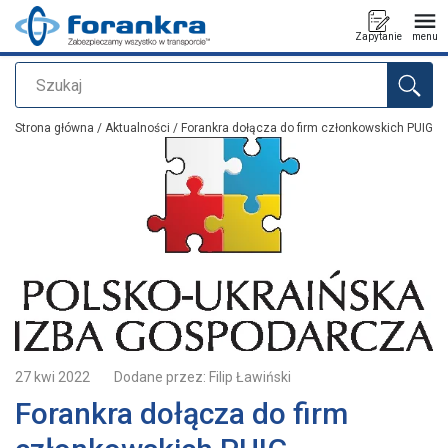
Zapytanie
menu
Szukaj
Dodano do zapytania
Strona główna
/
Aktualności
/ Forankra dołącza do firm członkowskich PUIG
27 kwi 2022
Dodane przez:
Filip Ławiński
Forankra dołącza do firm