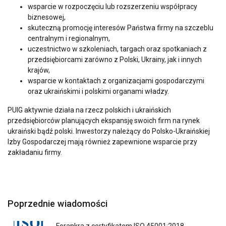
wsparcie w rozpoczęciu lub rozszerzeniu współpracy
biznesowej,
skuteczną promocję interesów Państwa firmy na szczeblu
Ta strona używa plików
centralnym i regionalnym,
cookie
uczestnictwo w szkoleniach, targach oraz spotkaniach z
POLISH
przedsiębiorcami zarówno z Polski, Ukrainy, jak i innych
Używamy plików cookie w celu
ENGLISH TRANSLATION
krajów,
personalizacji treści, reklam i analizy
wsparcie w kontaktach z organizacjami gospodarczymi
naszego ruchu. Udostępniamy również
oraz ukraińskimi i polskimi organami władzy.
informacje o tym, jak korzystasz z naszej
PUIG aktywnie działa na rzecz polskich i ukraińskich
witryny, naszym partnerom reklamowym
przedsiębiorców planujących ekspansję swoich firm na rynek
i analitycznym, którzy mogą łączyć je z
ukraiński bądź polski. Inwestorzy należący do Polsko-Ukraińskiej
innymi informacjami, które im
Izby Gospodarczej mają również zapewnione wsparcie przy
przekazałeś lub które zebrali w wyniku
zakładaniu firmy.
korzystania przez Ciebie z ich usług.
Polityka prywatności
Niezbędne
Wydajność
Poprzednie wiadomości
Forankra z certyfikatem ISO 45001:2018