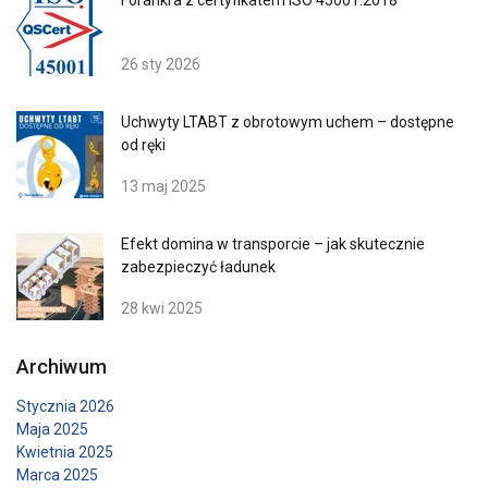
Targetowanie
Funkcjonalność
26 sty 2026
Niesklasyfikowane
Uchwyty LTABT z obrotowym uchem – dostępne
od ręki
13 maj 2025
AKCEPTUJ WSZYSTKIE
Efekt domina w transporcie – jak skutecznie
zabezpieczyć ładunek
ODRZUĆ WSZYSTKIE
28 kwi 2025
POKAŻ SZCZEGÓŁY
Archiwum
Stycznia 2026
Maja 2025
Kwietnia 2025
Marca 2025