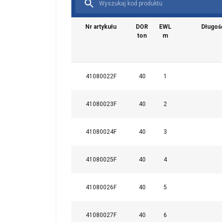
Nr artykułu
DOR
EWL
Długoś
ton
m
41080022F
40
1
41080023F
40
2
41080024F
40
3
41080025F
40
4
41080026F
40
5
41080027F
40
6