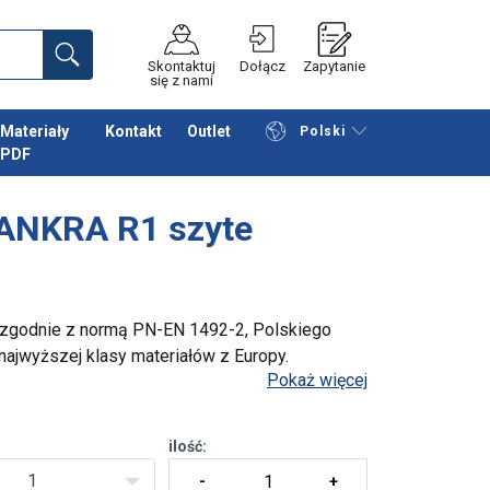
Skontaktuj
Dołącz
Zapytanie
się z nami
Materiały
Kontakt
Outlet
Polski
PDF
Przeglądaj katalog
Podsumowanie
ANKRA R1 szyte
 zgodnie z normą PN-EN 1492-2, Polskiego
 najwyższej klasy materiałów z Europy.
Pokaż więcej
kcją. Ilość czarnych pasów wzdłuż zawiesia
ilość:
1