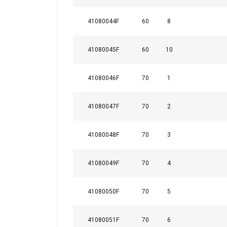
41080044F
60
8
POKAŻ SZCZ
41080045F
60
10
41080046F
70
1
41080047F
70
2
Materiał:
Znakowanie:
41080048F
70
3
Zakres temperatur:
standard:
41080049F
70
4
Dodatkowa informacja:
41080050F
70
5
41080051F
70
6