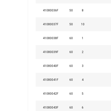
41080036F
50
8
41080037F
50
10
41080038F
60
1
41080039F
60
2
Ta strona u
41080040F
60
3
Używamy plików co
również informac
41080041F
60
4
analitycznym, któ
wyniku korzystani
41080042F
60
5
Niezbędne
41080043F
60
6