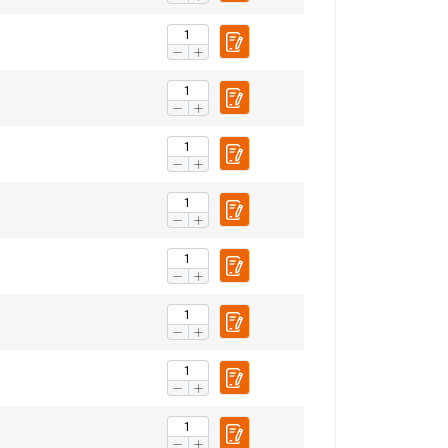
chu. Udostępniamy
POLISH
klamowym i
ENGLISH TRANSLATION
ub które zebrali w
esklasyfikowane