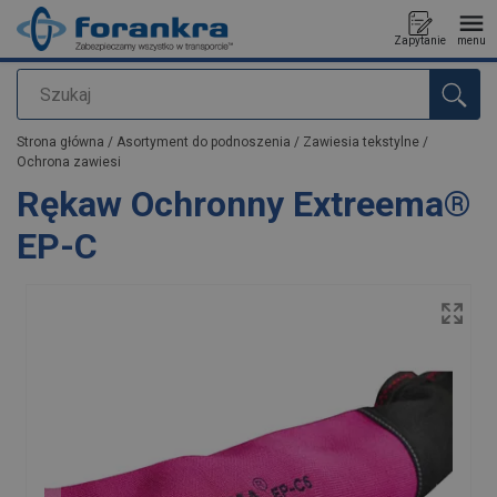
Zapytanie
menu
Szukaj
Dodano do zapytania
Strona główna
/
Asortyment do podnoszenia
/
Zawiesia tekstylne
/
Ochrona zawiesi
Rękaw Ochronny Extreema®
EP-C