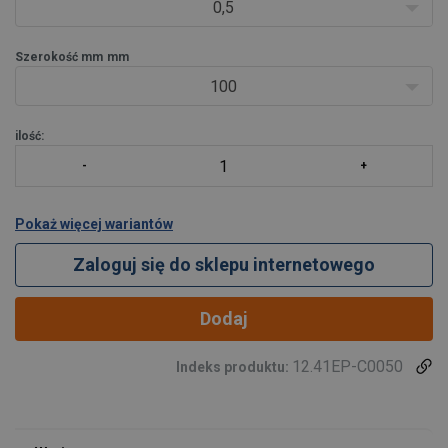
Głównym zastosowaniem serii EP jest ochrona urządzenia
0,5
podnoszącego oraz podn
Szerokość mm
mm
100
ilość:
Pokaż więcej wariantów
Zaloguj się do sklepu internetowego
Dodaj
12.41EP-C0050
Indeks produktu: