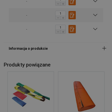
-
-
-
Produkty powiązane
Wysoka trwałość
Niskie wydłużenie