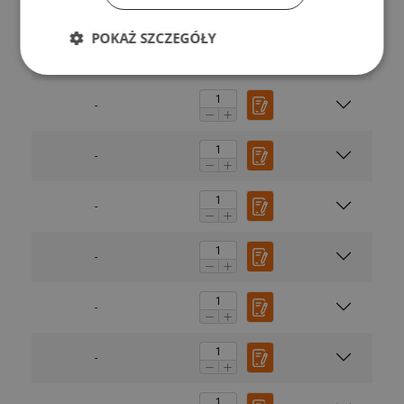
-
POKAŻ SZCZEGÓŁY
-
-
-
-
-
-
-