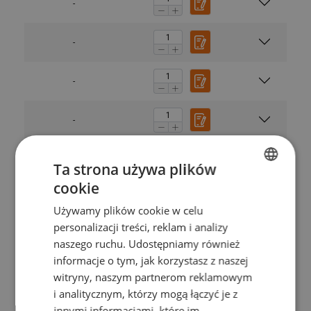
-
-
-
-
-
Ta strona używa plików
cookie
POLISH
-
Używamy plików cookie w celu
ENGLISH TRANSLATION
personalizacji treści, reklam i analizy
-
naszego ruchu. Udostępniamy również
informacje o tym, jak korzystasz z naszej
witryny, naszym partnerom reklamowym
-
i analitycznym, którzy mogą łączyć je z
innymi informacjami, które im