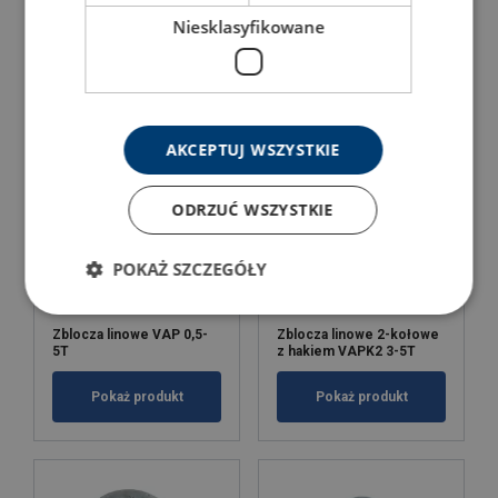
VAPS 4-22T
SLBP
Niesklasyfikowane
Pokaż produkt
Pokaż produkt
AKCEPTUJ WSZYSTKIE
ODRZUĆ WSZYSTKIE
POKAŻ SZCZEGÓŁY
Zblocza linowe VAP 0,5-
Zblocza linowe 2-kołowe
5T
z hakiem VAPK2 3-5T
Pokaż produkt
Pokaż produkt