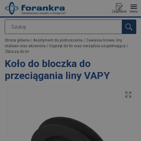
Zapytanie
menu
Szukaj
Dodano do zapytania
Strona główna
/
Asortyment do podnoszenia
/
Zawiesia linowe, liny
stalowe oraz akcesoria
/
Osprzęt do lin oraz narzędzia uzupełniające
/
Zblocza do lin
Koło do bloczka do
przeciągania liny VAPY