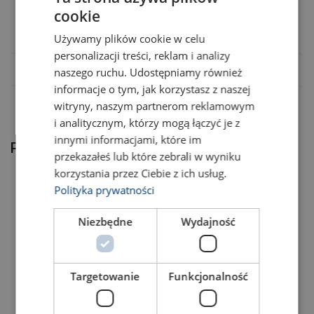
cookie
46100037F
POLISH
Używamy plików cookie w celu
ENGLISH TRANSLATION
personalizacji treści, reklam i analizy
naszego ruchu. Udostępniamy również
informacje o tym, jak korzystasz z naszej
witryny, naszym partnerom reklamowym
i analitycznym, którzy mogą łączyć je z
innymi informacjami, które im
Produkty powiązane
przekazałeś lub które zebrali w wyniku
korzystania przez Ciebie z ich usług.
Polityka prywatności
Niezbędne
Wydajność
Targetowanie
Funkcjonalność
Szakla prosta z
Zblocza linowe z szaklami
zabezpieczeniem SAK