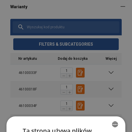
FILTERS & SUBCATEGORIES
Nr artykułu
Dodaj do koszyka
Więcej
Materiał:
Zakończenie:
46100033F
46100018F
User Manuals
Haklift VAP ANG, SE, FI, PL, CZ, SK, HU.pdf
46100034F
46100036F
Ta strona używa plików