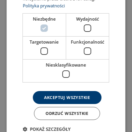
Polityka prywatności
47090086B
Niezbędne
Wydajność
47090143W
47090100B
Targetowanie
Funkcjonalność
47090176B
Niesklasyfikowane
47090095B
47090156W
Znakowanie:
standard:
AKCEPTUJ WSZYSTKIE
47090134B
ODRZUĆ WSZYSTKIE
47090135B
POKAŻ SZCZEGÓŁY