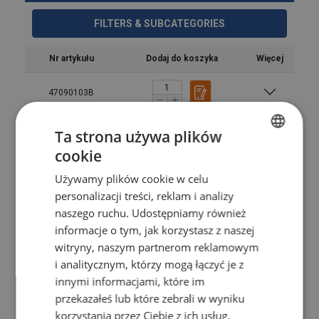
FILTERS & SUBCATEGORIES
Nr artykułu
Dodaj do koszyka
Więcej
47090103B
Ta strona używa plików
47090129B
cookie
POLISH
47090130B
Używamy plików cookie w celu
ENGLISH TRANSLATION
personalizacji treści, reklam i analizy
naszego ruchu. Udostępniamy również
47090131B
informacje o tym, jak korzystasz z naszej
witryny, naszym partnerom reklamowym
47090132B
i analitycznym, którzy mogą łączyć je z
innymi informacjami, które im
47090133B
przekazałeś lub które zebrali w wyniku
korzystania przez Ciebie z ich usług.