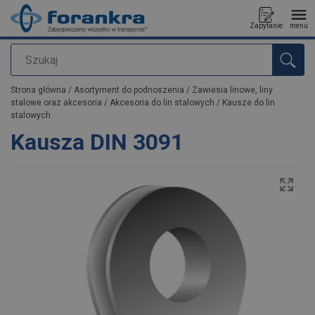
Zapytanie
menu
Szukaj
Dodano do zapytania
Strona główna
/
Asortyment do podnoszenia
/
Zawiesia linowe, liny
stalowe oraz akcesoria
/
Akcesoria do lin stalowych
/
Kausze do lin
stalowych
Kausza DIN 3091