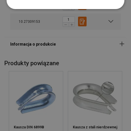
47090094B
10.27309153
Produkty powiązane
Kausza DIN 6899B
Kausza z stali nierdzewnej