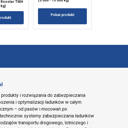
(3.000 - 15.000 kg)
 Rooster TMH
TMH o udźwigu 5
 kg)
Pokaż produkt
Pokaż p
produkt
ol
e produkty i rozwiązania do zabezpieczania
szenia i optymalizacji ładunków w całym
tycznym – od pasów i mocowań po
echnicznie systemy zabezpieczania ładunków
rodzajów transportu drogowego, lotniczego i