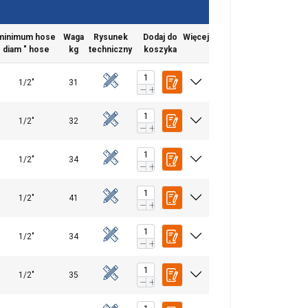
minimum hose
Waga
Rysunek
Dodaj do
Więcej
diam " hose
kg
techniczny
koszyka
1/2"
31
1/2"
32
chu. Udostępniamy
POLISH
1/2"
34
klamowym i
ENGLISH TRANSLATION
ub które zebrali w
1/2"
41
esklasyfikowane
1/2"
34
1/2"
35
 WSZYSTKIE