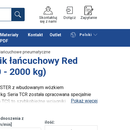
Skontaktuj
Dołącz
Zapytanie
się z nami
Materiały
Kontakt
Outlet
Polski
PDF
Przeglądaj katalog
Podsumowanie
i łańcuchowe pneumatyczne
ik łańcuchowy Red
 - 2000 kg)
OOSTER z wbudowanym wózkiem
g. Seria TCR została opracowana specjalnie
Pokaż więcej
 TCS to szybkobieżne wciągniki
riałów, z aluminiową obudową.
dnoszenia z
ilość:
m/min]