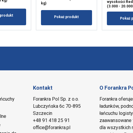
0 kg)
wysokości Red
kg)
(3.000 - 20.000
produkt
Pokaż produkt
Pokaż 
Kontakt
O Forankra P
ańcuchy
Forankra Pol Sp. z o.o.
Forankra oferuj
Lubczyńska 6c 70-895
ładunków, podno
Szczecin
łańcuchu logis
lne
+48 91 418 25 91
zaawansowane t
e
office@forankra.pl
dla wszystkich 