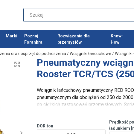
Marki
Poznaj
Rozwiązania dla
Know-
Forankra
przemysłów
How
zenia oraz osprzęt do podnoszenia
/
Wciągniki łańcuchowe
/
Wciągnik
Pneumatyczny wciągn
Rooster TCR/TCS (250
Wciągnik łańcuchowy pneumatyczny RED R
pneumatycznym dla obciążeń od 250 do 2000 k
do ciężkich zastosowań przemysłowych. Seria
zaprojektowane specjalnie do transportu mate
Prędkość po
DOR
ton
ładunkiem [