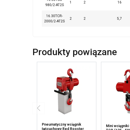
1
2
16
980/2-AT2S
16.30TCR-
2
2
5,7
2000/2-AT2S
Produkty powiązane
Pneumatyczny wciągnik
Mini wciągnik
łańcuchowy Red Rooster