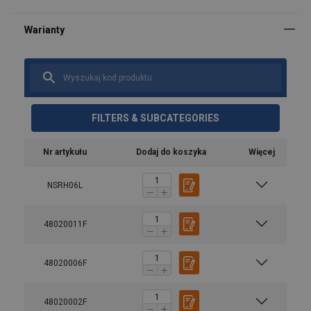
FILTERS & SUBCATEGORIES
Nr artykułu
Dodaj do koszyka
Więcej
NSRH06L
Materiał:
Znakowanie:
48020011F
Zakres temperatur:
Zakończenie:
standard:
48020006F
Dodatkowa informacja:
48020002F