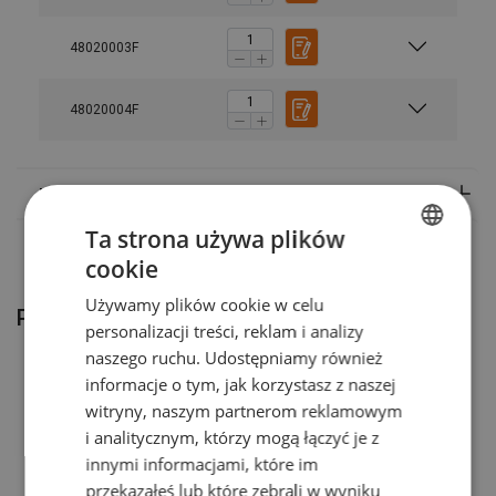
Współczynnik bezpieczeństwa:
Rozmiar
DOR
DOR
DOR
WLL
DOR
DOR
DOR
D
48020003F
(t)
(t)
(t)
(t)
(t)
(t)
(t)
(
0 -
45-
0 -
4
48020004F
45°
60°
45°
6
M6
0,08
0,16
-
-
M8
0,14
0,28
0,1
0,14
Ta strona używa plików
M10
0,23
0,46
cookie
POLISH
Używamy plików cookie w celu
ENGLISH TRANSLATION
Produkty powiązane
personalizacji treści, reklam i analizy
naszego ruchu. Udostępniamy również
informacje o tym, jak korzystasz z naszej
witryny, naszym partnerom reklamowym
i analitycznym, którzy mogą łączyć je z
innymi informacjami, które im
przekazałeś lub które zebrali w wyniku