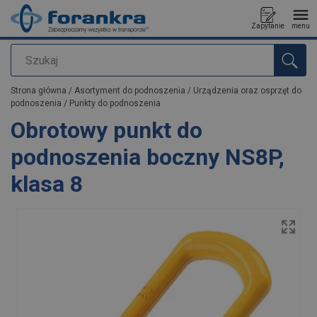
Zapytanie
menu
Szukaj
Dodano do zapytania
Strona główna
/
Asortyment do podnoszenia
/
Urządzenia oraz osprzęt do
podnoszenia
/
Punkty do podnoszenia
Obrotowy punkt do
podnoszenia boczny NS8P,
klasa 8