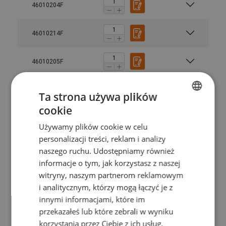
46010204F
46010214F
46010205F
46010215F
Ta strona używa plików
cookie
POLISH
46010206F
Używamy plików cookie w celu
ENGLISH TRANSLATION
personalizacji treści, reklam i analizy
46010216F
naszego ruchu. Udostępniamy również
informacje o tym, jak korzystasz z naszej
Materiał:
witryny, naszym partnerom reklamowym
Znakowanie:
46010207F
Zakres temperatur:
i analitycznym, którzy mogą łączyć je z
Zakończenie:
innymi informacjami, które im
46010217F
standard:
przekazałeś lub które zebrali w wyniku
Rozmiar
DOR
DOR
DOR
DOR
DOR
DOR
DOR
korzystania przez Ciebie z ich usług.
Współczynnik bezpieczeństwa: