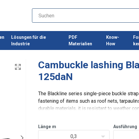
en
Lösungen für die
PDF
Know-
Fo
Industrie
Materialien
How
ke
Cambuckle lashing Bl
125daN
The Blackline series single-piece buckle strap 
fastening of items such as roof nets, tarpauli
durable materials, it is resistant to weather co
Länge
m
Ausführung
0,3