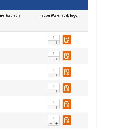
nnerhalb von:
In den Warenkorb legen
chu. Udostępniamy
POLISH
klamowym i
ENGLISH TRANSLATION
ub które zebrali w
esklasyfikowane