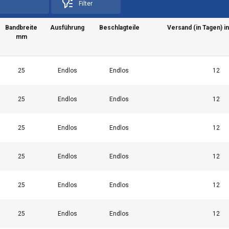
Filter
Bandbreite
Ausführung
Beschlagteile
Versand (in Tagen) i
mm
25
Endlos
Endlos
12
25
Endlos
Endlos
12
25
Endlos
Endlos
12
żywa plików cookie
25
Endlos
Endlos
12
okie w celu personalizacji treści, reklam i analizy naszego ru
je o tym, jak korzystasz z naszej witryny, naszym partnerom re
25
Endlos
Endlos
12
rzy mogą łączyć je z innymi informacjami, które im przekazałeś l
a przez Ciebie z ich usług.
Polityka prywatności
25
Endlos
Endlos
12
Wydajność
Targetowanie
Funkcjonalność
Ni