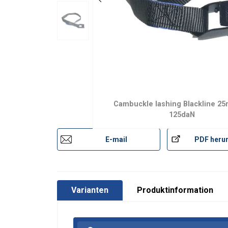
Cambuckle lashing Blackline 2
125daN
E-mail
PDF herun
Kennzeichnung:
Standard:
Varianten
Produktinformation