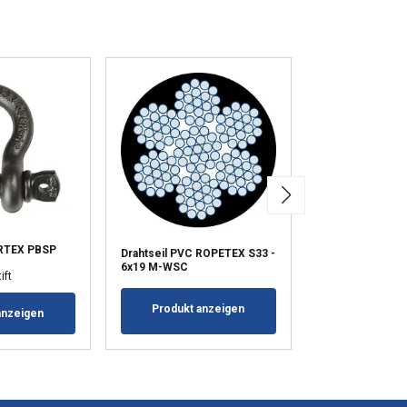
RTEX PBSP
Drahtseil PVC ROPETEX S33 -
Black Line-Schn
6x19 M-WSC
LC 200 daN
ift
Produkt anzeigen
Produkt a
anzeigen