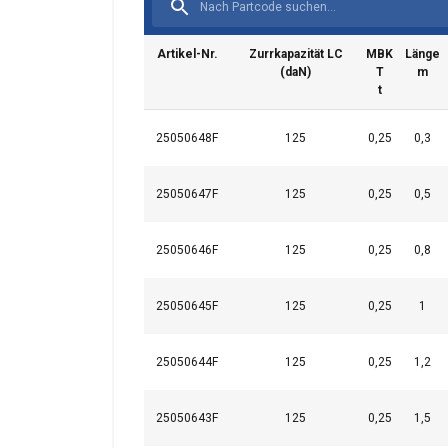
Artikel-Nr.
Zurrkapazität LC
MBK
Länge
(daN)
T
m
t
25050648F
125
0,25
0,3
25050647F
125
0,25
0,5
25050646F
125
0,25
0,8
Ta strona u
25050645F
125
0,25
1
Używamy plików co
również informac
25050644F
125
0,25
1,2
analitycznym, któ
wyniku korzystani
25050643F
125
0,25
1,5
Niezbędne