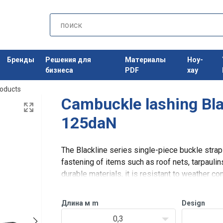
Бренды
Решения для
Материалы
Ноу-
бизнеса
PDF
хау
roducts
Cambuckle lashing Bl
125daN
The Blackline series single-piece buckle strap 
fastening of items such as roof nets, tarpauli
durable materials, it is resistant to weather co
Длина м
m
Design
0,3