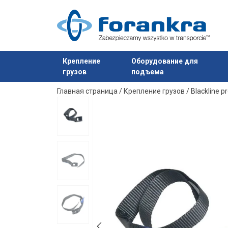
Крепление
Оборудование для
грузов
подъема
Продукт добавлен в ваш запрос
Главная страница
/
Крепление грузов
/
Blackline p