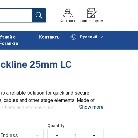
Контакт
ваш запрос
Узнай о
Контакты
Русский
Forankra
Начать покупки
К корзине
ackline 25mm LC
is a reliable solution for quick and secure
ns, cables and other stage elements. Made of
Show more
nditions and intensive use.
Quantity:
Endless