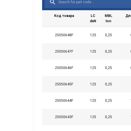
Код товара
LC
MBL
Дл
daN
ton
25050648F
125
0,25
25050647F
125
0,25
25050646F
125
0,25
Ta strona u
25050645F
125
0,25
Używamy plików co
również informac
25050644F
125
0,25
analitycznym, któ
wyniku korzystani
25050643F
125
0,25
Niezbędne