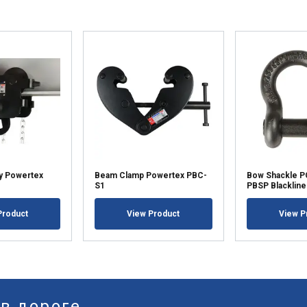
y Powertex
Beam Clamp Powertex PBC-
Bow Shackle 
S1
PBSP Blackline
Product
View Product
View P
 в дороге