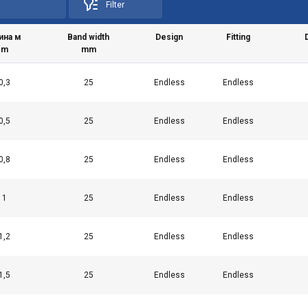
Filter
ина м
Band width
Design
Fitting
m
mm
0,3
25
Endless
Endless
0,5
25
Endless
Endless
0,8
25
Endless
Endless
żywa plików cookie
1
25
Endless
Endless
okie w celu personalizacji treści, reklam i analizy naszego ru
je o tym, jak korzystasz z naszej witryny, naszym partnerom re
1,2
25
Endless
Endless
rzy mogą łączyć je z innymi informacjami, które im przekazałeś l
a przez Ciebie z ich usług.
Polityka prywatności
1,5
25
Endless
Endless
Wydajność
Targetowanie
Funkcjonalność
Ni