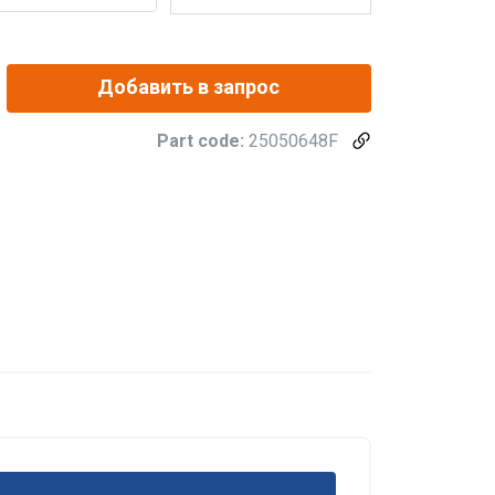
Добавить в запрос
Part code:
25050648F