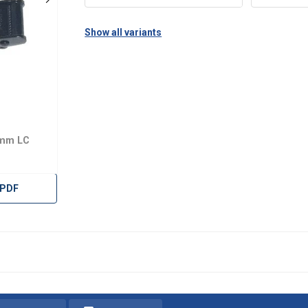
Show all variants
5mm LC
 PDF