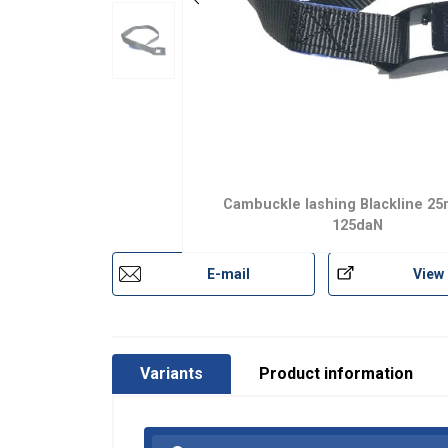
Cambuckle lashing Blackline 2
125daN
E-mail
View
Marking:
Standard:
Variants
Product information