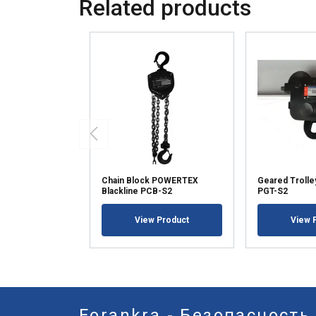
Related products
Chain Block POWERTEX
Geared Trolle
Blackline PCB-S2
PGT-S2
View Product
View 
Forankra - Безопасность