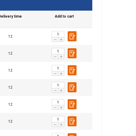
Delivery time
Add to cart
12
12
12
12
chu. Udostępniamy
POLISH
klamowym i
ENGLISH TRANSLATION
12
ub które zebrali w
12
esklasyfikowane