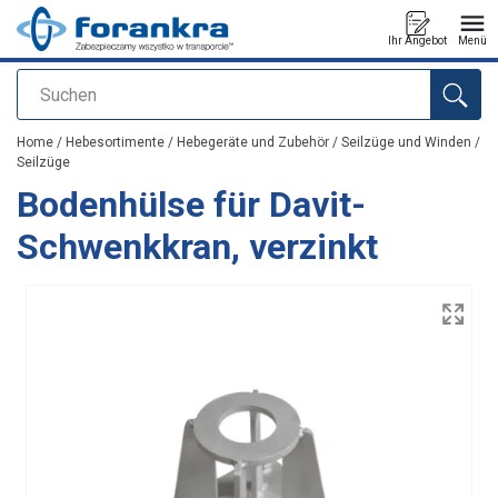
Ihr Angebot
Menü
Suchen
Anfragen
Home
/
Hebesortimente
/
Hebegeräte und Zubehör
/
Seilzüge und Winden
/
Seilzüge
Bodenhülse für Davit-
Schwenkkran, verzinkt