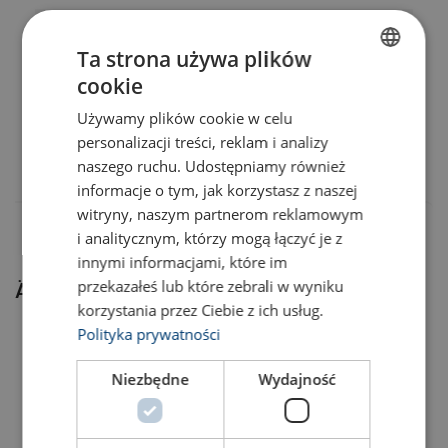
Standard:
Hinweis:
46040016F
Ta strona używa plików
Sicherheitsbeiwert:
cookie
POLISH
46040017F
Używamy plików cookie w celu
ENGLISH TRANSLATION
personalizacji treści, reklam i analizy
46040018F
naszego ruchu. Udostępniamy również
informacje o tym, jak korzystasz z naszej
witryny, naszym partnerom reklamowym
i analitycznym, którzy mogą łączyć je z
innymi informacjami, które im
przekazałeś lub które zebrali w wyniku
Ähnliche Produkte
korzystania przez Ciebie z ich usług.
Polityka prywatności
Niezbędne
Wydajność