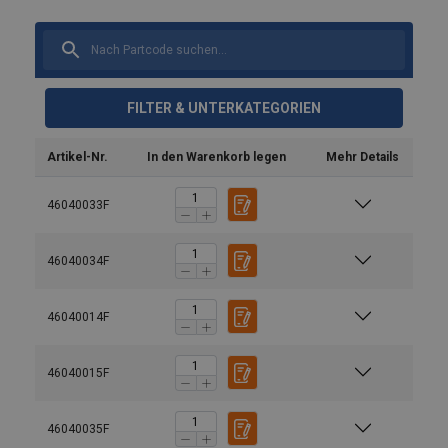
FILTER & UNTERKATEGORIEN
Artikel-Nr.
In den Warenkorb legen
Mehr Details
46040033F
46040034F
46040014F
Ausführung:
Material:
46040015F
Kennzeichnung:
Temperaturbereich:
46040035F
Oberfläche: