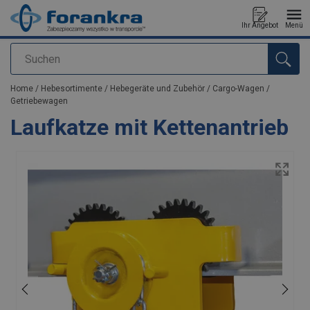
Ihr Angebot
Menü
Suchen
Anfragen
Home
/
Hebesortimente
/
Hebegeräte und Zubehör
/
Cargo-Wagen
/
Getriebewagen
Laufkatze mit Kettenantrieb