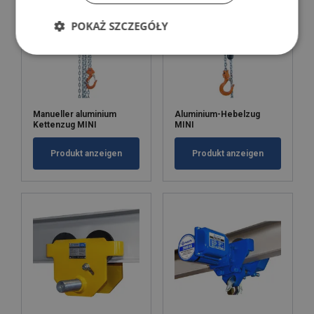
POKAŻ SZCZEGÓŁY
Manueller aluminium
Aluminium-Hebelzug
Kettenzug MINI
MINI
Produkt anzeigen
Produkt anzeigen