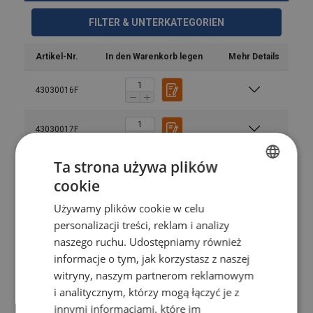
FILTER & UNTERKATEGORIEN
Artikel-Nr.
In den Warenkorb legen
Mehr Details
43030016F
43030017F
Ta strona używa plików
43030018F
cookie
POLISH
Używamy plików cookie w celu
43030019F
ENGLISH TRANSLATION
personalizacji treści, reklam i analizy
naszego ruchu. Udostępniamy również
43030013F
informacje o tym, jak korzystasz z naszej
witryny, naszym partnerom reklamowym
SIVA200HKS
i analitycznym, którzy mogą łączyć je z
innymi informacjami, które im