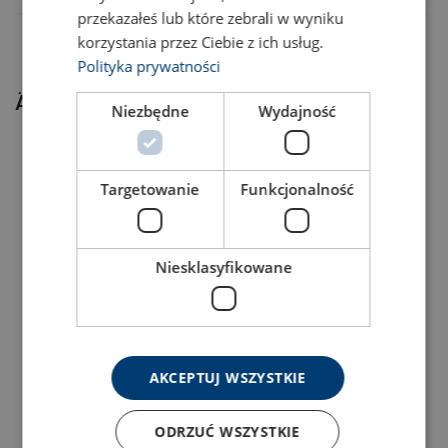
przekazałeś lub które zebrali w wyniku
korzystania przez Ciebie z ich usług.
Polityka prywatności
Ähnliche Produkte
Niezbędne
Wydajność
Targetowanie
Funkcjonalność
Material:
Kennzeichnung:
Oberfläche:
Niesklasyfikowane
Standard:
Sicherheitsbeiwert:
Manueller Kettenzug
Hebelzug
Produkt anzeigen
Produkt anzeigen
AKCEPTUJ WSZYSTKIE
ODRZUĆ WSZYSTKIE