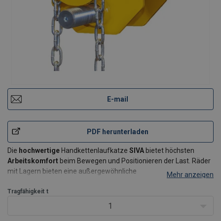
E-mail
PDF herunterladen
Die
hochwertige
Handkettenlaufkatze
SIVA
bietet höchsten
Arbeitskomfort
beim Bewegen und Positionieren der Last. Räder
mit Lagern bieten eine außergewöhnliche
Mehr anzeigen
Leichtigkeit
beim
Schieben
. Manuelle, elektrische oder
pneumatische Winden können einfach an den Ihnen angebotenen
Tragfähigkeit
t
Laufkatzen be
1