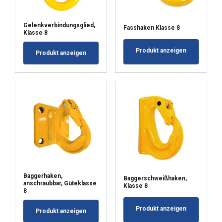
AKCEPTUJ WSZYSTKIE
Gelenkverbindungsglied,
Fasshaken Klasse 8
Klasse 8
ODRZUĆ WSZYSTKIE
Produkt anzeigen
Produkt anzeigen
POKAŻ SZCZEGÓŁY
Baggerhaken,
Baggerschweißhaken,
anschraubbar, Güteklasse
Klasse 8
8
Produkt anzeigen
Produkt anzeigen