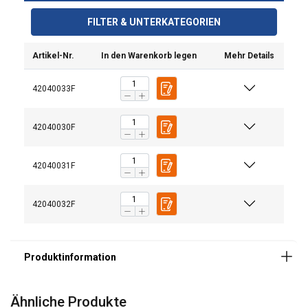
FILTER & UNTERKATEGORIEN
Material:
Artikel-Nr.
In den Warenkorb legen
Mehr Details
Kennzeichnung:
Temperaturbereich:
42040033F
Oberfläche:
Standard:
42040030F
Warnhinweis:
Sicherheitsbeiwert:
42040031F
Güteklasse:
42040032F
Ta strona używa plików
cookie
POLISH
Używamy plików cookie w celu
ENGLISH TRANSLATION
personalizacji treści, reklam i analizy
Ähnliche Produkte