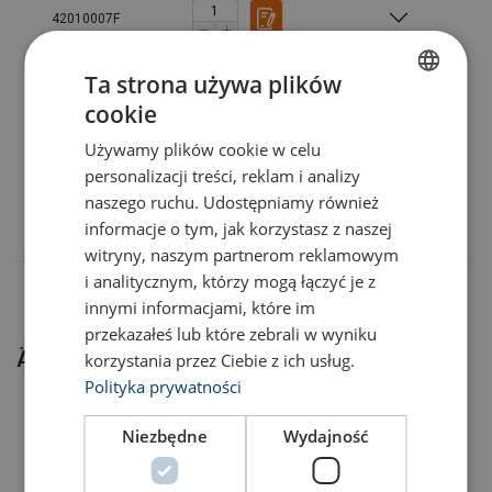
42010007F
Oberfläche:
Standard:
Warnhinweis:
Ta strona używa plików
42010008F
cookie
Sicherheitsbeiwert:
POLISH
Güteklasse:
42010009F
Używamy plików cookie w celu
ENGLISH TRANSLATION
personalizacji treści, reklam i analizy
naszego ruchu. Udostępniamy również
42010010F
informacje o tym, jak korzystasz z naszej
witryny, naszym partnerom reklamowym
i analitycznym, którzy mogą łączyć je z
innymi informacjami, które im
przekazałeś lub które zebrali w wyniku
Ähnliche Produkte
korzystania przez Ciebie z ich usług.
Polityka prywatności
Niezbędne
Wydajność