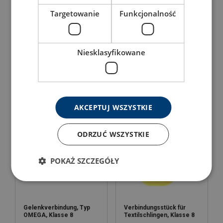
Targetowanie
Funkcjonalność
Sammelglied für 3-4-
Niesklasyfikowane
Silberkette, Güteklasse 8
strängige Anschlagmittel,
Klasse 8
Produkt anzeigen
Produkt anzeigen
AKCEPTUJ WSZYSTKIE
ODRZUĆ WSZYSTKIE
POKAŻ SZCZEGÓŁY
Gelenkverbindung, Typ
Verbindungsstück für
OMEGA, Klasse 8
Textilschlingen, Klasse 8