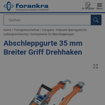
Ihr Angebot
Menü
Suchen
Anfragen
Home
/
Transportsicherheit
/
Zurrgurte - Robuste Spanngurte für
Ladungssicherung
/
Gurtsysteme für Abschleppwagen
Abschleppgurte 35 mm
Breiter Griff Drehhaken