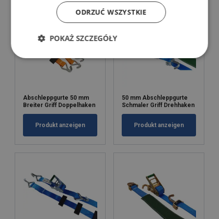
ODRZUĆ WSZYSTKIE
POKAŻ SZCZEGÓŁY
Abschleppgurte 50 mm
50 mm Abschleppgurte
Breiter Griff Doppelhaken
Schmaler Griff Drehhaken
Produkt anzeigen
Produkt anzeigen