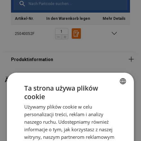
Standard:
Artikel-Nr.
In den Warenkorb legen
Mehr Details
25040052F
Ähnliche Produkte
Ta strona używa plików
cookie
POLISH
Używamy plików cookie w celu
ENGLISH TRANSLATION
personalizacji treści, reklam i analizy
naszego ruchu. Udostępniamy również
informacje o tym, jak korzystasz z naszej
witryny, naszym partnerom reklamowym