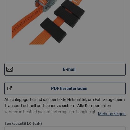
E-mail
PDF herunterladen
Abschleppgurte sind das perfekte Hilfsmittel, um Fahrzeuge beim
Transport schnell und sicher zu sichern. Alle Komponenten
werden in bester Qualität gefertigt, um Langlebigkeit und
Mehr anzeigen
Sicherheit zu gewährleisten. Der Gürtel besteht aus hochfestem
Polyester mit einer dichten Webstruktur, die den Gürt
Zurrkapazität LC
(daN)