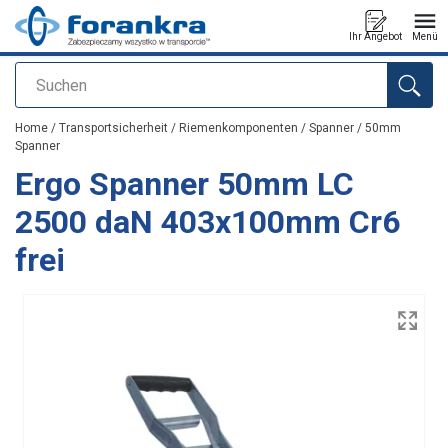
Ihr Angebot
Menü
Suchen
Anfragen
Home
/
Transportsicherheit
/
Riemenkomponenten
/
Spanner
/
50mm
Spanner
Ergo Spanner 50mm LC
2500 daN 403x100mm Cr6
frei