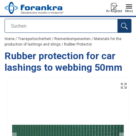
Ihr Angebot
Menü
Suchen
Anfragen
Home
/
Transportsicherheit
/
Riemenkomponenten
/
Materials for the
production of lashings and slings
/
Rubber Protector
Rubber protection for car
lashings to webbing 50mm