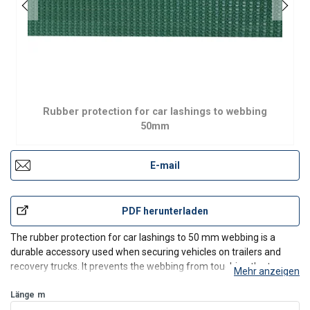
Rubber protection for car lashings to webbing
50mm
E-mail
PDF herunterladen
The rubber protection for car lashings to 50 mm webbing is a
durable accessory used when securing vehicles on trailers and
recovery trucks. It prevents the webbing from touching the
tyre
,
Mehr anzeigen
which is crucial for safe vehicle transport in accordance with VDI
2700 parts 8.1 and 8.2.
Länge
m