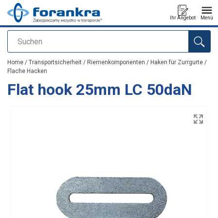
Ihr Angebot
Menü
Suchen
Anfragen
Home
/
Transportsicherheit
/
Riemenkomponenten
/
Haken für Zurrgurte
/
Flache Hacken
Flat hook 25mm LC 50daN