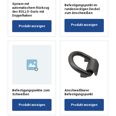
System mit
innymi informacjami, które im
Befestigungspunkt im
automatischem Rückzug
runden/eckigen Deckel
przekazałeś lub które zebrali w wyniku
des ROLLO-Gurts mit
zum Anschweißen
Doppelhaken
korzystania przez Ciebie z ich usług.
Polityka prywatności
Produkt anzeigen
Produkt anzeigen
Niezbędne
Wydajność
Targetowanie
Funkcjonalność
Niesklasyfikowane
Befestigungspunkte zum
Anschweißbarer
Schweißen
Befestigungspunkt
AKCEPTUJ WSZYSTKIE
Produkt anzeigen
Produkt anzeigen