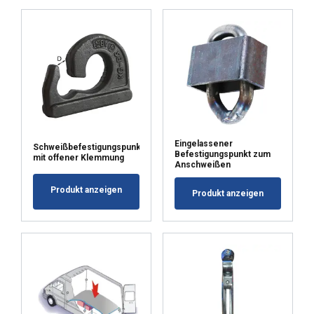
ODRZUĆ WSZYSTKIE
POKAŻ SZCZEGÓŁY
Eingelassener
Schweißbefestigungspunkt
Befestigungspunkt zum
mit offener Klemmung
Anschweißen
Produkt anzeigen
Produkt anzeigen