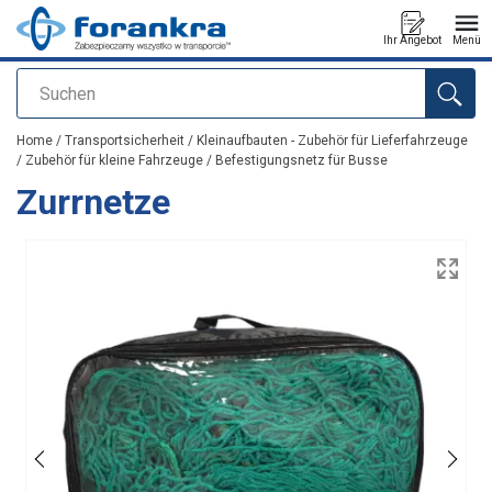
Ihr Angebot
Menü
Suchen
Anfragen
Home
/
Transportsicherheit
/
Kleinaufbauten - Zubehör für Lieferfahrzeuge
/
Zubehör für kleine Fahrzeuge
/
Befestigungsnetz für Busse
Zurrnetze