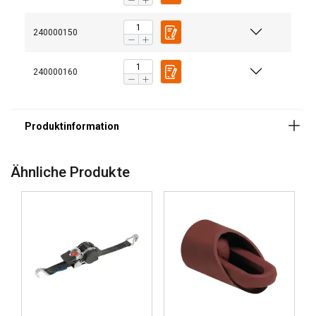
240000150
240000160
Ähnliche Produkte
Ta strona używa plików
cookie
POLISH
Używamy plików cookie w celu
ENGLISH TRANSLATION
personalizacji treści, reklam i analizy
naszego ruchu. Udostępniamy również
informacje o tym, jak korzystasz z naszej
witryny, naszym partnerom reklamowym
i analitycznym, którzy mogą łączyć je z