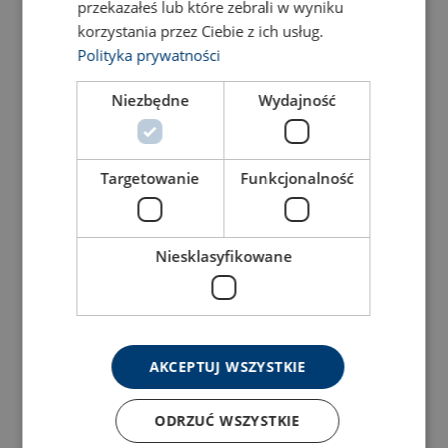
przekazałeś lub które zebrali w wyniku
korzystania przez Ciebie z ich usług.
Polityka prywatności
Niezbędne
Wydajność
Targetowanie
Funkcjonalność
Schäkel POWERTEX PBSP
Trägerklemme
Niesklasyfikowane
Blackline
POWERTEX PBC-S1
Mit Schraubstift
Produkt anzeigen
Produkt anzeigen
AKCEPTUJ WSZYSTKIE
ODRZUĆ WSZYSTKIE