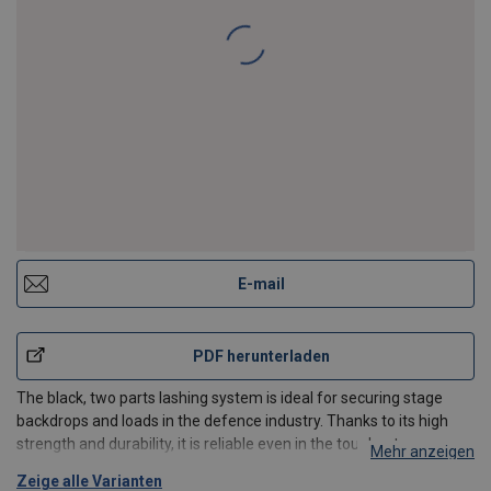
Lashing system Blackline 25mm STF 150daN LC 400
daN
E-mail
PDF herunterladen
The black, two parts lashing system is ideal for securing stage
backdrops and loads in the defence industry. Thanks to its high
strength and durability, it is reliable even in the toughest
Mehr anzeigen
conditions. Equipped with a double hook, it provides a solid cargo
Zeige alle Varianten
securing. The product is designed for profes