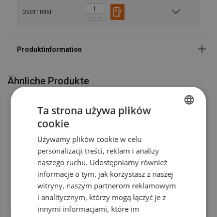
25011095F
Ähnliche Produkte
Ta strona używa plików
cookie
POLISH
Używamy plików cookie w celu
ENGLISH TRANSLATION
personalizacji treści, reklam i analizy
naszego ruchu. Udostępniamy również
informacje o tym, jak korzystasz z naszej
witryny, naszym partnerom reklamowym
Kettenzug POWERTEX
Haspelfahrwerk
PCB-S2 Blackline
POWERTEX PGT-S2
i analitycznym, którzy mogą łączyć je z
innymi informacjami, które im
Produkt anzeigen
Produkt anzeigen