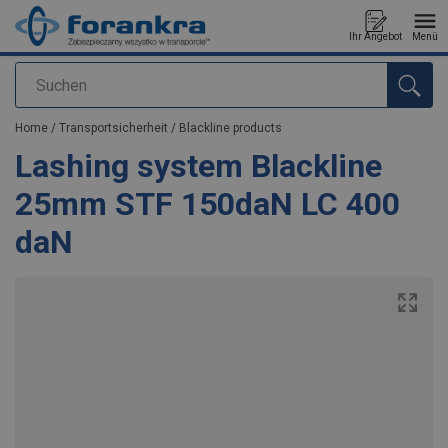
Ihr Angebot
Menü
Suchen
Anfragen
Home
/
Transportsicherheit
/
Blackline products
Lashing system Blackline
25mm STF 150daN LC 400
daN