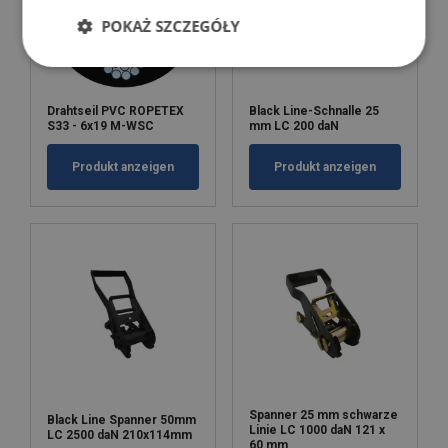
POKAŻ SZCZEGÓŁY
Drahtseil PVC ROPETEX
Black Line-Schnalle 25
S33 - 6x19 M-WSC
mm LC 200 daN
Produkt anzeigen
Produkt anzeigen
Spanner 25 mm schwarze
Black Line Spanner 50mm
Linie LC 1000 daN 121 x
LC 2500 daN 210x114mm
60 mm