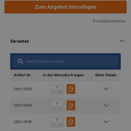
Zum Angebot hinzufügen
Produktnummer:
Artikel-Nr.
In den Warenkorb legen
Mehr Details
25011092F
Kennzeichnung:
25011093F
Standard:
25011094F