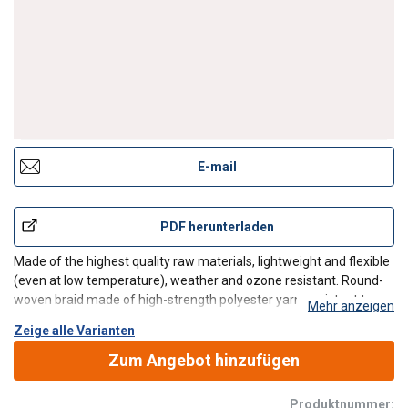
Protection sleeve
E-mail
PDF herunterladen
Made of the highest quality raw materials, lightweight and flexible
(even at low temperature), weather and ozone resistant. Round-
woven braid made of high-strength polyester yarn, resistant to
Mehr anzeigen
abrasion. Inner liner made of high-quality plastic or synthetic
Zeige alle Varianten
rubber, smooth and resistant to mold and ro
Zum Angebot hinzufügen
Produktnummer: