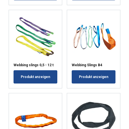
korzystania przez Ciebie z ich usług.
Polityka prywatności
Niezbędne
Wydajność
Targetowanie
Funkcjonalność
Webbing slings 0,5 - 12 t
Webbing Slings B4
Niesklasyfikowane
Produkt anzeigen
Produkt anzeigen
AKCEPTUJ WSZYSTKIE
ODRZUĆ WSZYSTKIE