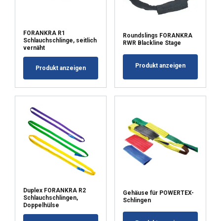
POKAŻ SZCZEGÓŁY
FORANKRA R1
Roundslings FORANKRA
Schlauchschlinge, seitlich
RWR Blackline Stage
vernäht
Produkt anzeigen
Produkt anzeigen
Duplex FORANKRA R2
Gehäuse für POWERTEX-
Schlauchschlingen,
Schlingen
Doppelhülse