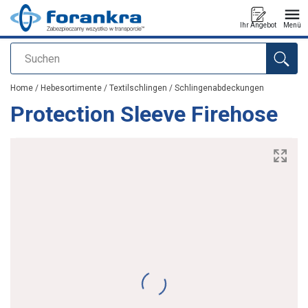
Ihr Angebot
Menü
Suchen
Anfragen
Home
/
Hebesortimente
/
Textilschlingen
/
Schlingenabdeckungen
Protection Sleeve Firehose