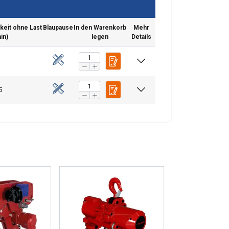
eit ohne Last
Blaupause
In den Warenkorb
Mehr
in)
legen
Details
5