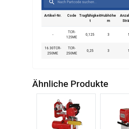
Artikel-Nr.
Code
Tragfähigkeit
Hubhöhe
Anzah
t
m
Str
TCR-
-
0,125
3
125ME
16.30TCR-
TCR-
0,25
3
250ME
250ME
Ähnliche Produkte