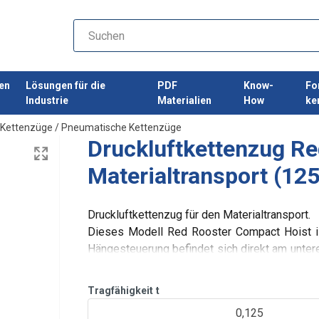
en
Lösungen für die
PDF
Know-
Fo
Industrie
Materialien
How
ke
Kettenzüge
/
Pneumatische Kettenzüge
Druckluftkettenzug R
Materialtransport (125
Druckluftkettenzug für den Materialtransport.
Dieses Modell Red Rooster Compact Hoist ist
Hängesteuerung befindet sich direkt am unter
und direkt steuern und positionieren kann. Die
Tragfähigkeit
t
0,125