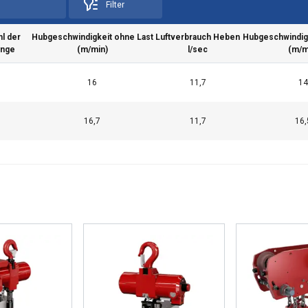
Filter
l der
Hubgeschwindigkeit ohne Last
Luftverbrauch Heben
Hubgeschwindigk
änge
(m/min)
l/sec
(m/m
1
16
11,7
14
1
16,7
11,7
16,