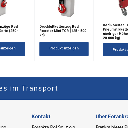
Red Rooster 
enzüge Red
Druckluftkettenzug Red
Pneumatikkett
erie (250 -
Rooster Mini TCR (125 - 500
niedriger Höhe
kg)
20.000 kg)
 anzeigen
Produkt anzeigen
Produkt 
les im Transport
Kontakt
Über Forankr
ung
Forankra Pol Sp. z o.o.
Frankra bietet 