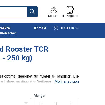
Kontakt
Ihr Angebot
rankra
Kontakt
Deutsch
nnenlernen
Fortfahren
Anfrage senden
ed Rooster TCR
 - 250 kg)
 optimal geeignet für "Material-Handling". Die
Mehr anzeigen
en Haken, so dass der Bediener die Last einfach
 perfekte Lösung für h
Menge: