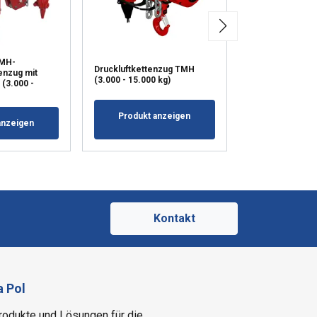
TMH-
Red Rooster T
Druckluftkettenzug TMH
enzug mit
Hochleistungs-
(3.000 - 15.000 kg)
 (3.000 -
Pneumatikkett
Produkt anzeigen
Produkt a
anzeigen
Kontakt
a Pol
Produkte und Lösungen für die