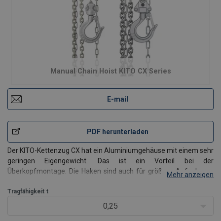
Manual Chain Hoist KITO CX Series
E-mail
PDF herunterladen
Der KITO-Kettenzug CX hat ein Aluminiumgehäuse mit einem sehr
geringen Eigengewicht. Das ist ein Vorteil bei der
Überkopfmontage. Die Haken sind auch für größere Aufnahmen
Mehr anzeigen
passend, und seine kompakten Abmessungen ermöglichen ein
Maximum an Hub. Versenkte Schrauben am Gehäuse reduzieren
Tragfähigkeit
t
das Ve
0,25