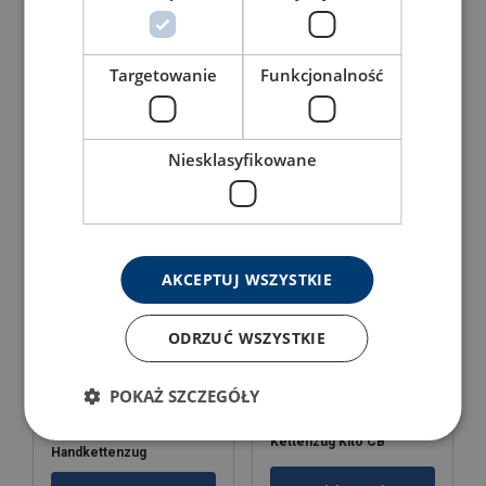
Targetowanie
Funkcjonalność
Manueller aluminium
Manueller Kettenzug
Kettenzug MINI
Niesklasyfikowane
Produkt anzeigen
Produkt anzeigen
AKCEPTUJ WSZYSTKIE
ODRZUĆ WSZYSTKIE
POKAŻ SZCZEGÓŁY
KITO CB ATEX
Kettenzug Kito CB
Handkettenzug