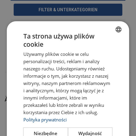
FILTER & UNTERKATEGORIEN
Material:
Artikel-Nr.
In den Warenkorb legen
Mehr Details
Ta strona używa plików
43050029B
cookie
Kennzeichnung:
POLISH
Używamy plików cookie w celu
ENGLISH TRANSLATION
Oberfläche:
43050034B
personalizacji treści, reklam i analizy
Sicherheitsbeiwert:
naszego ruchu. Udostępniamy również
informacje o tym, jak korzystasz z naszej
witryny, naszym partnerom reklamowym
i analitycznym, którzy mogą łączyć je z
innymi informacjami, które im
Ähnliche Produkte
przekazałeś lub które zebrali w wyniku
korzystania przez Ciebie z ich usług.
Polityka prywatności
Niezbędne
Wydajność