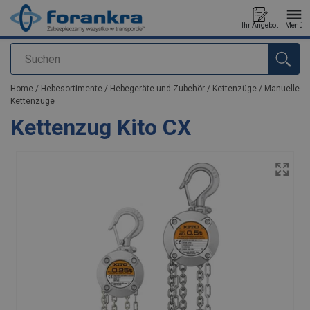
Ihr Angebot
Menü
Suchen
Anfragen
Home
/
Hebesortimente
/
Hebegeräte und Zubehör
/
Kettenzüge
/
Manuelle
Kettenzüge
Kettenzug Kito CX