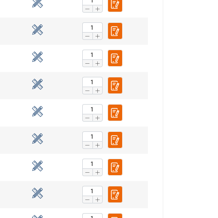
chu. Udostępniamy
POLISH
klamowym i
ENGLISH TRANSLATION
ub które zebrali w