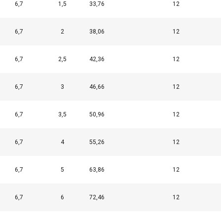
6,7
1,5
33,76
12
Wydajność
Targetowanie
Funkcjonalność
Ni
6,7
2
38,06
12
6,7
2,5
42,36
12
EGÓŁY
ODRZUĆ WSZYSTKIE
AKCEPTUJ
6,7
3
46,66
12
6,7
3,5
50,96
12
6,7
4
55,26
12
6,7
5
63,86
12
6,7
6
72,46
12