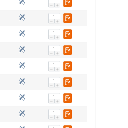
esklasyfikowane
 WSZYSTKIE