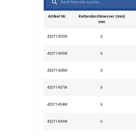
Artikel-Nr.
Kettendurchmesser (mm)
mm
42071425W
6
42071430W
6
42071428W
6
42071437W
6
42071434W
6
42071443W
6