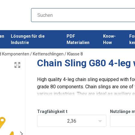
en
Lösungen für die
PDF
Know-
Fo
Industrie
Materialien
How
ke
nd Komponenten
/
Kettenschlingen
/
Klasse 8
Chain Sling G80 4-leg
High quality 4-leg chain sling equipped with f
grade 80 components. Chain slings are one of t
various industries. They are ideal as auxiliary 
our slings meet the re
Tragfähigkeit
t
Nutzlänge
2,36