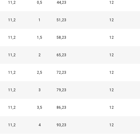
11,2
0,5
44,23
12
11,2
1
51,23
12
11,2
1,5
58,23
12
11,2
2
65,23
12
11,2
2,5
72,23
12
11,2
3
79,23
12
11,2
3,5
86,23
12
11,2
4
93,23
12