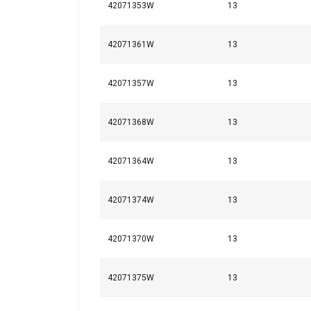
42071353W
13
42071361W
13
Kennzeichnung:
Standard:
42071357W
13
Sicherheitsbeiwert:
Güteklasse:
42071368W
13
42071364W
13
42071374W
13
42071370W
13
42071375W
13