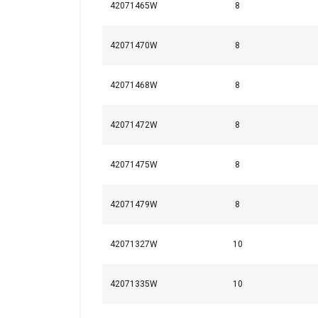
42071465W
8
42071470W
8
42071468W
8
42071472W
8
42071475W
8
42071479W
8
Ta strona u
Używamy plików co
42071327W
10
również informac
analitycznym, któ
42071335W
10
wyniku korzystani