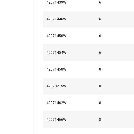
42071439W
6
42071446W
6
42071450W
6
42071454W
6
42071458W
8
42070215W
8
42071462W
8
42071466W
8