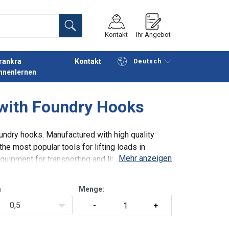
Kontakt
Ihr Angebot
rankra
Kontakt
Deutsch
nnenlernen
Fortfahren
Anfrage senden
 with Foundry Hooks
oundry hooks. Manufactured with high quality
he most popular tools for lifting loads in
Mehr anzeigen
equipment for transporting and lifting loads. All
m
Menge:
0,5