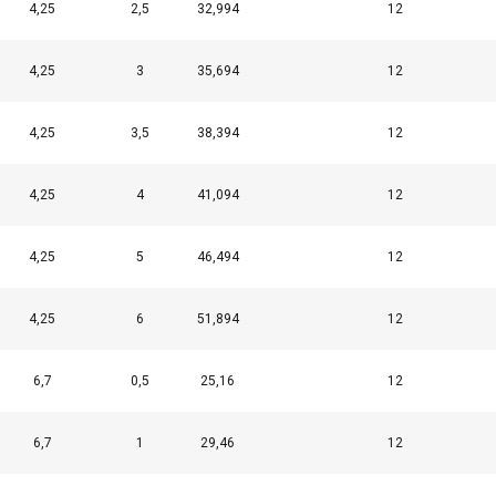
4,25
2,5
32,994
12
4,25
3
35,694
12
4,25
3,5
38,394
12
4,25
4
41,094
12
4,25
5
46,494
12
4,25
6
51,894
12
żywa plików cookie
okie w celu personalizacji treści, reklam i analizy naszego ru
6,7
0,5
25,16
12
je o tym, jak korzystasz z naszej witryny, naszym partnerom re
rzy mogą łączyć je z innymi informacjami, które im przekazałeś l
6,7
1
29,46
12
a przez Ciebie z ich usług.
Polityka prywatności