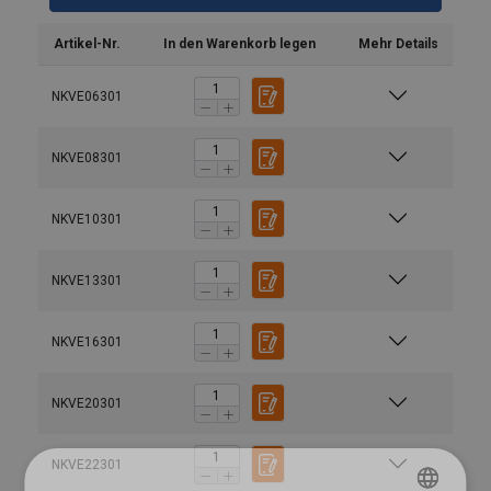
Artikel-Nr.
In den Warenkorb legen
Mehr Details
NKVE06301
NKVE08301
NKVE10301
NKVE13301
NKVE16301
Material:
Kennzeichnung:
Temperaturbereich:
NKVE20301
Oberfläche:
Warnhinweis:
NKVE22301
Sicherheitsbeiwert: