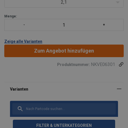
Das Maß L wird von der Innenseite der Oberseite des
2,1
Aufhängeglieds bis zur Innenseite der Unterseite des Ha
Menge:
Zeige alle Varianten
Zum Angebot hinzufügen
NKVE06301
Produktnummer:
FILTER & UNTERKATEGORIEN