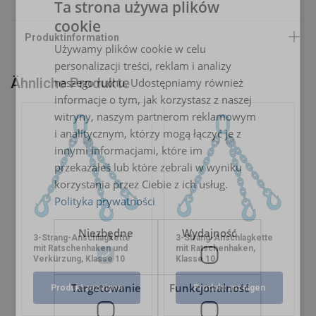
Ta strona używa plików
Güteklasse:
cookie
POLISH
Używamy plików cookie w celu
ENGLISH TRANSLATION
personalizacji treści, reklam i analizy
Ähnliche Produkte
naszego ruchu. Udostępniamy również
informacje o tym, jak korzystasz z naszej
witryny, naszym partnerom reklamowym
i analitycznym, którzy mogą łączyć je z
innymi informacjami, które im
przekazałeś lub które zebrali w wyniku
korzystania przez Ciebie z ich usług.
Polityka prywatności
Niezbędne
Wydajność
3-Strang-Anschlagkette
3-Strang-Anschlagkette
mit Ratschenhaken und
mit Ratschenhaken,
Verkürzung, Klasse 10
Klasse 10
Targetowanie
Funkcjonalność
Produkt anzeigen
Produkt anzeigen