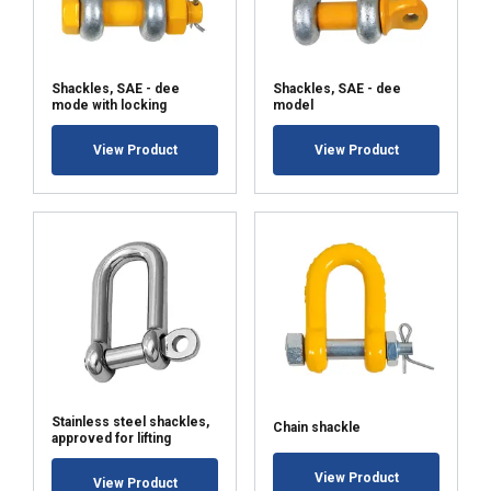
AKCEPTUJ WSZYSTKIE
Shackles, SAE - dee
Shackles, SAE - dee
ODRZUĆ WSZYSTKIE
mode with locking
model
View Product
View Product
POKAŻ SZCZEGÓŁY
Stainless steel shackles,
Chain shackle
approved for lifting
View Product
View Product