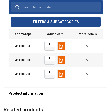
FILTERS & SUBCATEGORIES
Marking:
Код товара
Add to cart
More details
Safety factor:
46100006F
46100008F
46100029F
Ta strona używa plików
cookie
POLISH
Używamy plików cookie w celu
ENGLISH TRANSLATION
personalizacji treści, reklam i analizy
Related products