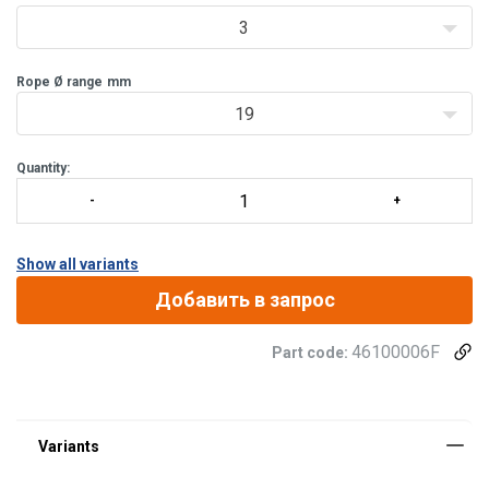
3
Rope Ø range
mm
19
Quantity:
Show all variants
Добавить в запрос
46100006F
Part code: