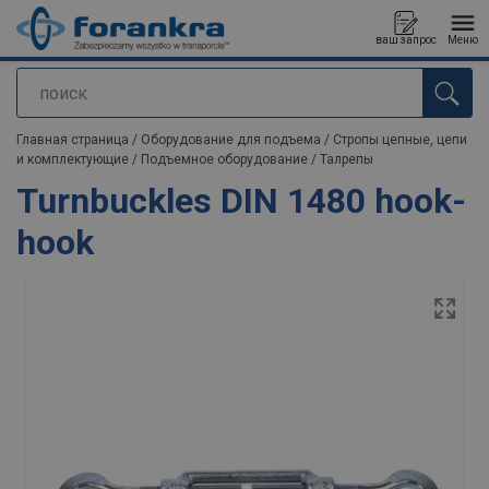
ваш запрос
Меню
поиск
Продукт добавлен в ваш запрос
Главная страница
/
Оборудование для подъема
/
Стропы цепные, цепи
и комплектующие
/
Подъемное оборудование
/
Талрепы
Turnbuckles DIN 1480 hook-
hook