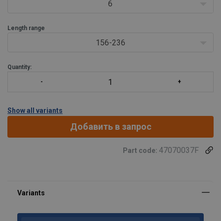
6
Length range
156-236
Quantity:
Show all variants
Добавить в запрос
47070037F
Part code: