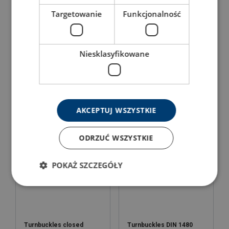
Targetowanie
Funkcjonalność
Niesklasyfikowane
Lift graded turnbuckles
Lift graded turnbuckles
with closed body
with open frame
View Product
View Product
AKCEPTUJ WSZYSTKIE
ODRZUĆ WSZYSTKIE
POKAŻ SZCZEGÓŁY
Turnbuckles closed
Turnbuckles DIN 1480