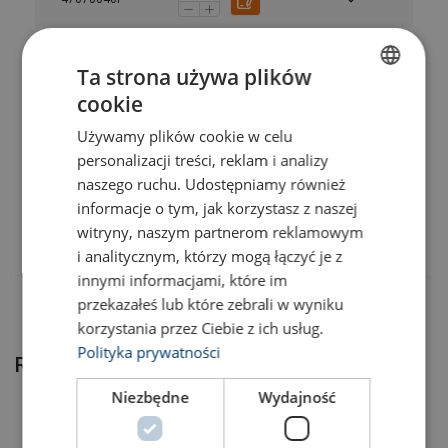
47070041F
Ta strona używa plików
cookie
POLISH
47070042F
Używamy plików cookie w celu
ENGLISH TRANSLATION
personalizacji treści, reklam i analizy
47070022F
naszego ruchu. Udostępniamy również
informacje o tym, jak korzystasz z naszej
47070043F
witryny, naszym partnerom reklamowym
i analitycznym, którzy mogą łączyć je z
innymi informacjami, które im
przekazałeś lub które zebrali w wyniku
korzystania przez Ciebie z ich usług.
Polityka prywatności
Related products
Niezbędne
Wydajność