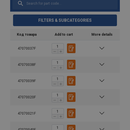
FILTERS & SUBCATEGORIES
Код товара
Add to cart
More details
47070037F
47070038F
47070039F
47070020F
47070021F
47070040F