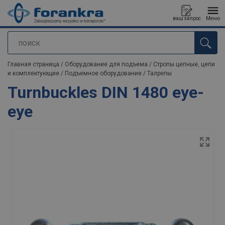
ваш запрос
Меню
поиск
Продукт добавлен в ваш запрос
Главная страница
/
Оборудование для подъема
/
Стропы цепные, цепи
и комплектующие
/
Подъемное оборудование
/
Талрепы
Turnbuckles DIN 1480 eye-
eye