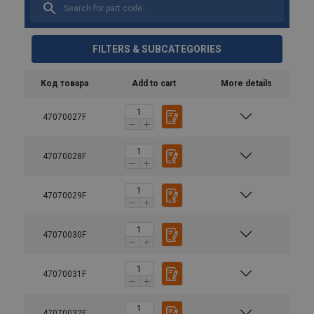
FILTERS & SUBCATEGORIES
Код товара
Add to cart
More details
47070027F
47070028F
47070029F
47070030F
47070031F
47070032F