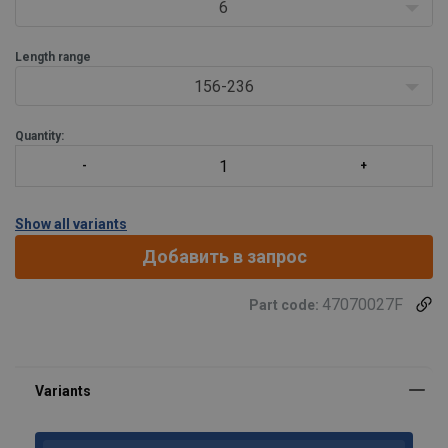
6
Length range
156-236
Quantity:
Show all variants
Добавить в запрос
47070027F
Part code: