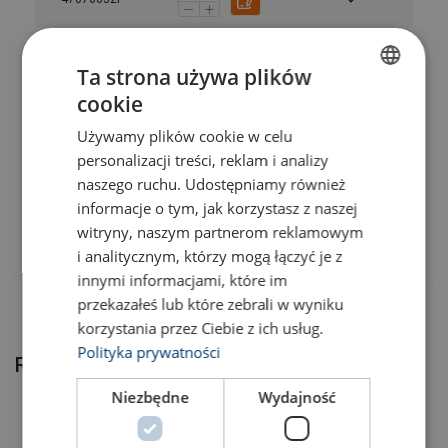
47070033F
Ta strona używa plików
cookie
POLISH
47070034F
Używamy plików cookie w celu
ENGLISH TRANSLATION
personalizacji treści, reklam i analizy
47070035F
naszego ruchu. Udostępniamy również
informacje o tym, jak korzystasz z naszej
47070036F
witryny, naszym partnerom reklamowym
i analitycznym, którzy mogą łączyć je z
innymi informacjami, które im
przekazałeś lub które zebrali w wyniku
korzystania przez Ciebie z ich usług.
Polityka prywatności
Related products
Niezbędne
Wydajność