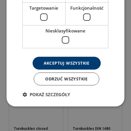
Targetowanie
Funkcjonalność
Niesklasyfikowane
Lift graded turnbuckles
Lift graded turnbuckles
with closed body
with open frame
View Product
View Product
AKCEPTUJ WSZYSTKIE
ODRZUĆ WSZYSTKIE
POKAŻ SZCZEGÓŁY
Turnbuckles closed
Turnbuckles DIN 1480