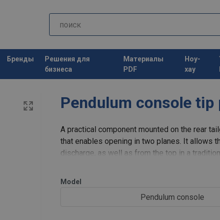
Бренды
Решения для
Материалы
Ноу-
бизнеса
PDF
хау
Pendulum console tip 
A practical component mounted on the rear tail
that enables opening in two planes. It allows t
discharge, as well as from the top in a traditi
functionality and facilitat
Model
Pendulum console