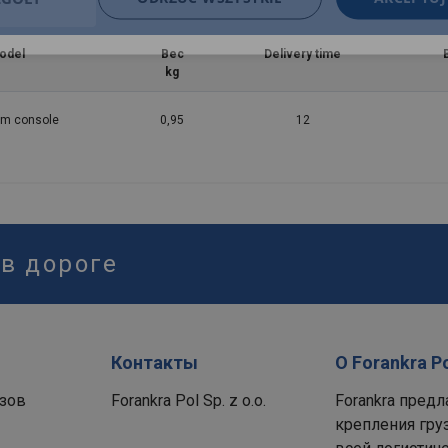
odel
Вес
Delivery time
kg
m console
0,95
12
 в дороге
Контакты
О Forankra P
зов
Forankra Pol Sp. z o.o.
Forankra пред
крепления гру