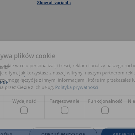
Show all variants
żywa plików cookie
okie w celu personalizacji treści, reklam i analizy naszego ru
000XF
je o tym, jak korzystasz z naszej witryny, naszym partnerom re
rzy mogą łączyć je z innymi informacjami, które im przekazałeś l
 PDF
a przez Ciebie z ich usług.
Polityka prywatności
Wydajność
Targetowanie
Funkcjonalność
Ni
EGÓŁY
ODRZUĆ WSZYSTKIE
AKCEPTUJ