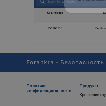
Код товара
M
35070011F
Pendulu
Forankra - Безопасность
Политика
Продукты
конфиденциальности
Крепление гру