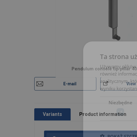
Ta strona u
Używamy plików co
Pendulum console tip pillar 4
również informac
analitycznym, któ
E-mail
View
wyniku korzystani
Niezbędne
Variants
Product information
POKAŻ SZCZ