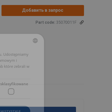
Добавить в запрос
Part code:
35070011F
chu. Udostępniamy
POLISH
klamowym i
ENGLISH TRANSLATION
ub które zebrali w
esklasyfikowane
 WSZYSTKIE