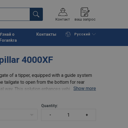
Контакт
ваш запрос
Узнай о
Контакты
Русский
Forankra
Начать покупки
К корзине
pillar 4000XF
gate of a tipper, equipped with a guide system
he tailgate to open from the bottom for rear
Show more
onal way. This solution enhances vehicle
Quantity: