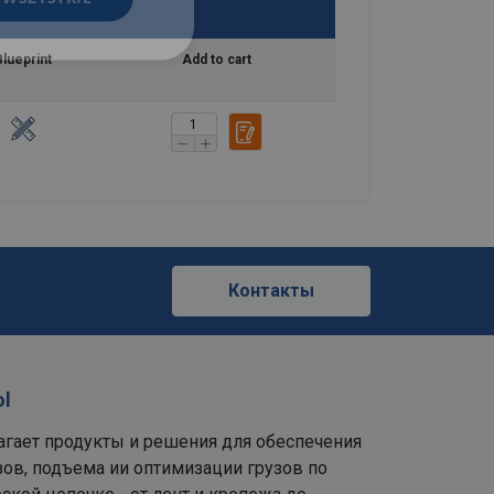
Blueprint
Add to cart
Контакты
ol
лагает продукты и решения для обеспечения
зов, подъема ии оптимизации грузов по