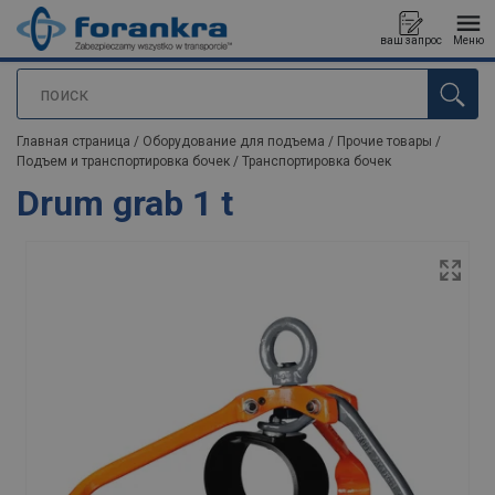
ваш запрос
Меню
поиск
Продукт добавлен в ваш запрос
Главная страница
/
Оборудование для подъема
/
Прочие товары
/
Подъем и транспортировка бочек
/
Транспортировка бочек
Drum grab 1 t