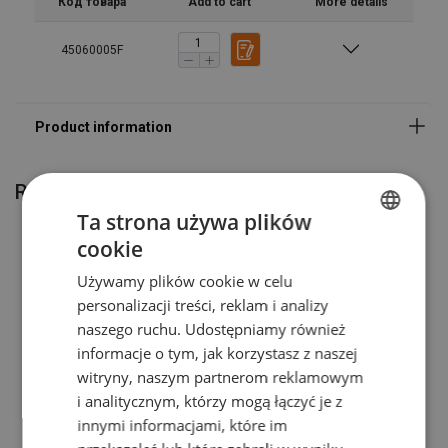
Код товара
Add to cart
More details
45060005F
Related products
Ta strona używa plików
cookie
POLISH
Używamy plików cookie w celu
ENGLISH TRANSLATION
personalizacji treści, reklam i analizy
naszego ruchu. Udostępniamy również
informacje o tym, jak korzystasz z naszej
witryny, naszym partnerom reklamowym
i analitycznym, którzy mogą łączyć je z
Barrel clamp for vertical
Compact size crane scale
innymi informacjami, które im
lifting 0,6 t