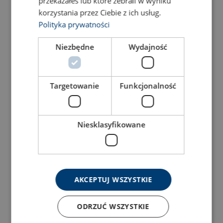
przekazałeś lub które zebrali w wyniku
View Product
View Product
korzystania przez Ciebie z ich usług.
Polityka prywatności
Niezbędne
Wydajność
Targetowanie
Funkcjonalność
Niesklasyfikowane
Lifting adapter for forklift
Foldable beam lift
1,5 t
View Product
View Product
AKCEPTUJ WSZYSTKIE
ODRZUĆ WSZYSTKIE