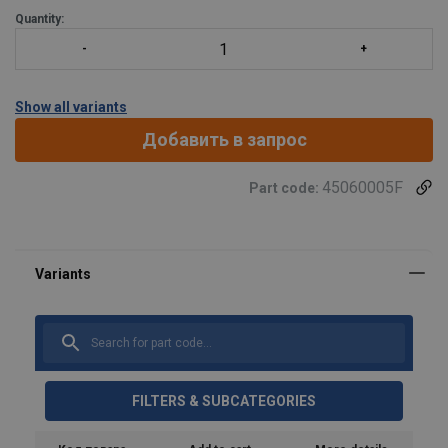
Quantity:
Show all variants
Добавить в запрос
45060005F
Part code:
Marking:
Safety factor:
FILTERS & SUBCATEGORIES