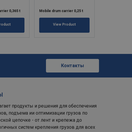
rrier 0,365 t
Mobile drum carrier 0,25 t
Vertical drum lift
roduct
View Product
View Pr
Контакты
ol
лагает продукты и решения для обеспечения
зов, подъема ии оптимизации грузов по
ской цепочке - от лент и крепежа до
гичных систем крепления грузов для всех