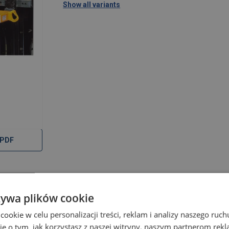
Show all variants
 PDF
żywa plików cookie
okie w celu personalizacji treści, reklam i analizy naszego ru
je o tym, jak korzystasz z naszej witryny, naszym partnerom re