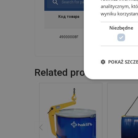
analitycznym, któ
wyniku korzystani
Код товара
WLL
Длина м
ton
mm
Niezbędne
49000008F
1,5
1 330
POKAŻ SZCZ
Related products