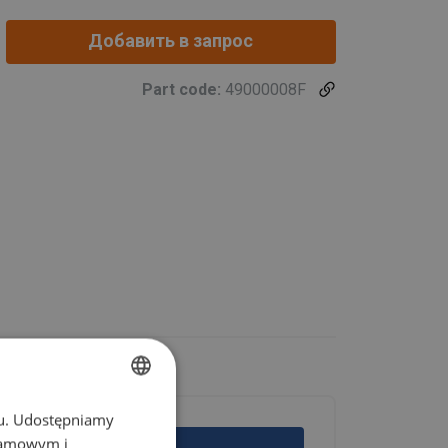
Добавить в запрос
Part code:
49000008F
chu. Udostępniamy
POLISH
klamowym i