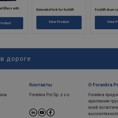
l lifters with
Extended fork for forklift
Forklift drum ca
View Product
View P
Product
 в дороге
Контакты
О Forankra P
зов
Forankra Pol Sp. z o.o.
Forankra пред
крепления гру
всей логистиче
высокотехноло