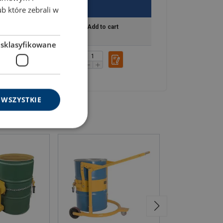
ENGLISH TRANSLATION
ub które zebrali w
ivery time
Add to cart
esklasyfikowane
12
 WSZYSTKIE