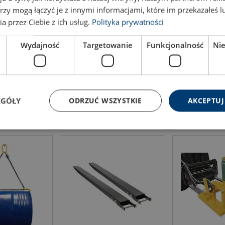
Filter
rzy mogą łączyć je z innymi informacjami, które im przekazałeś l
a przez Ciebie z ich usług.
Polityka prywatności
Ширина мм
Fork max size
Del
mm
Wydajność
Targetowanie
Funkcjonalność
Ni
1 050
180 x 65
EGÓŁY
ODRZUĆ WSZYSTKIE
AKCEPTUJ