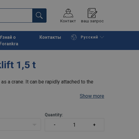
Контакт
ваш запрос
Узнай о
Контакты
Русский
Forankra
Начать покупки
К корзине
ift 1,5 t
 as a crane. It can be rapidly attached to the
Show more
Quantity: