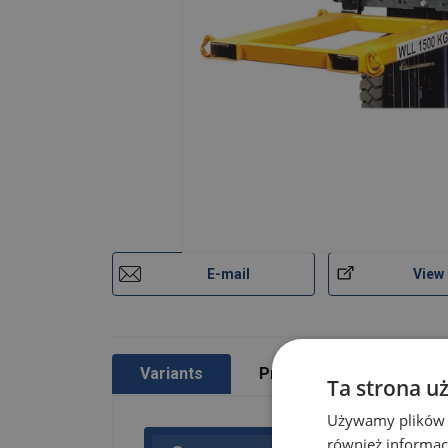
E-mail
View
Variants
Product information
Ta strona u
Używamy plików co
również informac