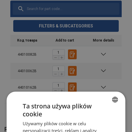
FILTERS & SUBCATEGORIES
Код товара
Add to cart
More details
44010082B
44010062B
44010162B
Ta strona używa plików
cookie
POLISH
Używamy plików cookie w celu
ENGLISH TRANSLATION
Related products
personalizacji treści, reklam i analizy