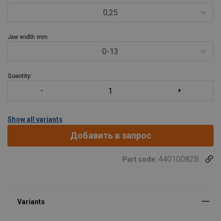
• Оснащен специальным штифтом, который адаптируется к
0,25
зажимной нагрузке, что порождает дополнительное трение,
исключая возможность проскальзывания груза
Jaw width
mm
• TJPU имеет спаренную подъемную ск
0-13
Quantity:
Show all variants
Добавить в запрос
44010082B
Part code: