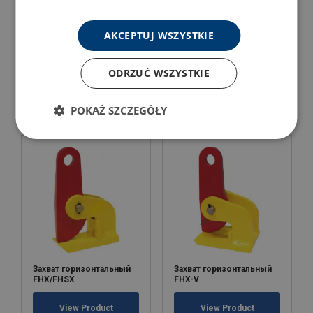
AKCEPTUJ WSZYSTKIE
Захват для подъема
Захват для подъема
бочек TVK
бочек TVKH
ODRZUĆ WSZYSTKIE
View Product
View Product
POKAŻ SZCZEGÓŁY
Захват горизонтальный
Захват горизонтальный
FHX/FHSX
FHX-V
View Product
View Product