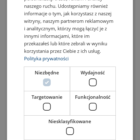
Material:
naszego ruchu. Udostępniamy również
Marking:
informacje o tym, jak korzystasz z naszej
Note:
witryny, naszym partnerom reklamowym
i analitycznym, którzy mogą łączyć je z
innymi informacjami, które im
przekazałeś lub które zebrali w wyniku
korzystania przez Ciebie z ich usług.
Polityka prywatności
Захват для подъема
Захват вертикальный
балок FSV - FSVS –
Niezbędne
Wydajność
для подъема балок FBK
FSVSU
View Product
View Product
Targetowanie
Funkcjonalność
Niesklasyfikowane