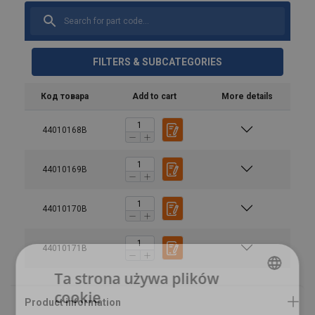
FILTERS & SUBCATEGORIES
Код товара
Add to cart
More details
44010168B
Features:
44010169B
Marking:
44010170B
44010171B
Temperature range:
Standard:
Ta strona używa plików
Note:
cookie
POLISH
Warning: