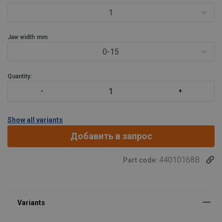
паре (или несколько пар)
1
Jaw width
mm
0-15
Quantity:
Show all variants
Добавить в запрос
44010168B
Part code: