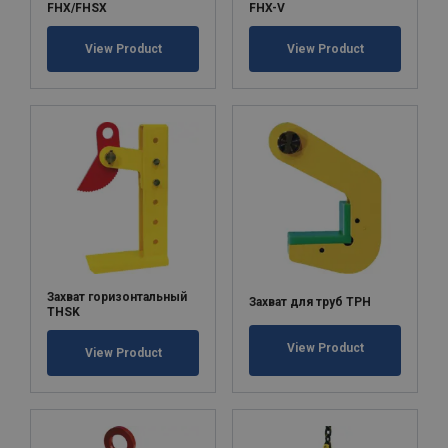
FHX/FHSX
FHX-V
View Product
View Product
Захват горизонтальный
Захват для труб ТРН
THSK
View Product
View Product