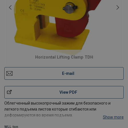
Horizontal Lifting Clamp TDH
E-mail
View PDF
Облегченный высокопрочный зажим для безопасного и
легкого подъема листов которые сгибаются или
деформируются во время подъема.
Show more
Горизонтальный захват TDH должен применяться всегда в
WLL
ton