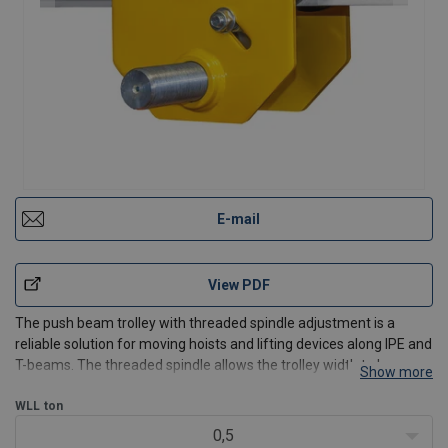
E-mail
View PDF
The push beam trolley with threaded spindle adjustment is a
reliable solution for moving hoists and lifting devices along IPE and
T-beams. The threaded spindle allows the trolley width to be
Show more
adjusted to suit different beam sizes, making it suitable for a wide
range of lifting systems. Permanently lu
WLL
ton
0,5