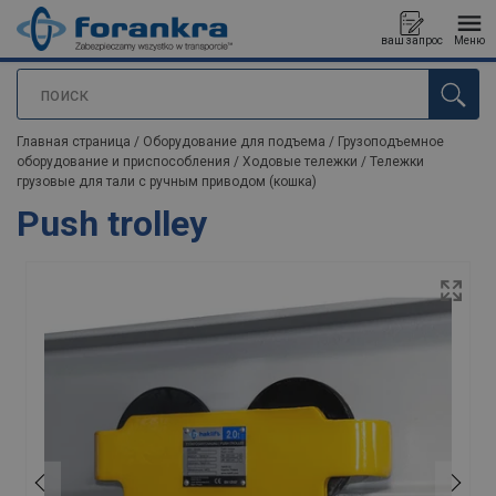
ваш запрос
Меню
поиск
Продукт добавлен в ваш запрос
Главная страница
/
Оборудование для подъема
/
Грузоподъемное
оборудование и приспособления
/
Ходовые тележки
/
Тележки
грузовые для тали с ручным приводом (кошка)
Push trolley