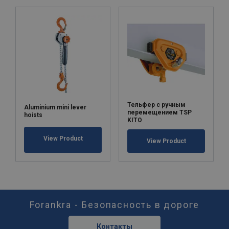
Тельфер с ручным
Aluminium mini lever
перемещением TSP
hoists
KITO
View Product
View Product
Forankra - Безопасность в дороге
Контакты