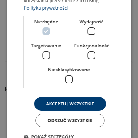
korzystania przez Ciebie z ich usług.
Polityka prywatności
43030022F
Niezbędne
Wydajność
43030005F
Targetowanie
Funkcjonalność
43030012F
Niesklasyfikowane
Related products
AKCEPTUJ WSZYSTKIE
Marking:
ODRZUĆ WSZYSTKIE
Standard:
Safety factor:
POKAŻ SZCZEGÓŁY