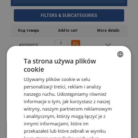
FILTERS & SUBCATEGORIES
Код товара
Add to cart
More details
43030001F
Ta strona używa plików
43030002F
cookie
POLISH
Używamy plików cookie w celu
43030009F
ENGLISH TRANSLATION
personalizacji treści, reklam i analizy
naszego ruchu. Udostępniamy również
43030003F
informacje o tym, jak korzystasz z naszej
witryny, naszym partnerom reklamowym
43030021F
i analitycznym, którzy mogą łączyć je z
innymi informacjami, które im
przekazałeś lub które zebrali w wyniku
43030004F