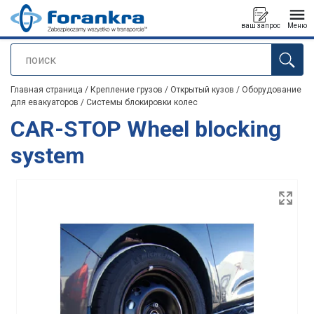
ваш запрос
Меню
поиск
Продукт добавлен в ваш запрос
Главная страница
/
Крепление грузов
/
Открытый кузов
/
Оборудование
для евакуаторов
/
Системы блокировки колес
CAR-STOP Wheel blocking
system