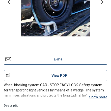
E-mail
View PDF
Wheel blocking system CAR - STOP EASY LOCK. Safety system
for transporting light vehicles by means of a wedge. The system
minimises vibrations and protects the longitudinal holes in the
Show more
vehicle's platform. The L-shape makes positioning easier and does
not damage the chassis of the low-bed vehicles.
Description