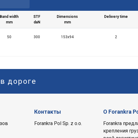
Band width
STF
Dimensions
Delivery time
mm
daN
mm
50
300
153x94
2
 в дороге
Контакты
О Forankra P
зов
Forankra Pol Sp. z o.o.
Forankra пред
крепления гру