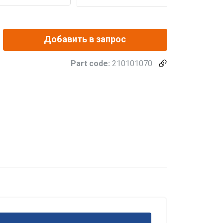
Добавить в запрос
Part code:
210101070