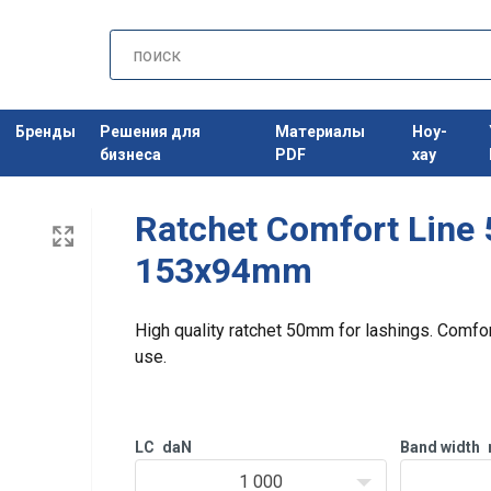
Бренды
Решения для
Материалы
Ноу-
бизнеса
PDF
хау
Ratchet Comfort Lin
153x94mm
High quality ratchet 50mm for lashings. Comfor
use.
LC
daN
Band width
1 000