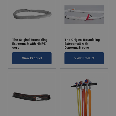
The Original Roundsling
The Original Roundsling
Extreema® with HMPE
Extreema® with
core
Dyneema® core
View Product
View Product