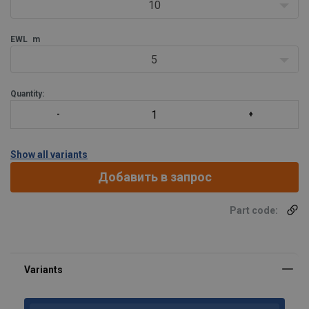
10
EWL
m
5
Quantity:
Show all variants
Добавить в запрос
Part code: