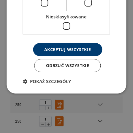
180
Niesklasyfikowane
200
200
AKCEPTUJ WSZYSTKIE
200
ODRZUĆ WSZYSTKIE
250
POKAŻ SZCZEGÓŁY
250
250
250