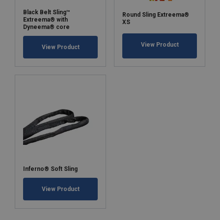
Black Belt Sling™
Round Sling Extreema®
Extreema® with
XS
Dyneema® core
View Product
View Product
Inferno® Soft Sling
View Product