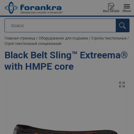
ваш запрос
Меню
поиск
Продукт добавлен в ваш запрос
Главная страница
/
Оборудование для подъема
/
Стропы текстильные
/
Строп текстильный специальный
Black Belt Sling™ Extreema®
with HMPE core