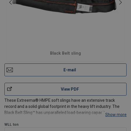
Black Belt sling
E-mail
View PDF
These Extreema® HMPE soft slings have an extensive track
record and a solid global footprint in the heavy lift industry. The
Black Belt Sling™ has unparalleled load-bearing capacity, ensuring
Show more
the safe and efficient lifting of even the heaviest loads.
The core is made of general HMPE (Trosar®), wh
WLL
ton