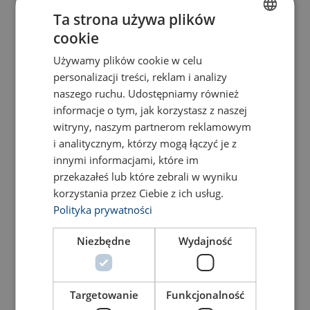
100
Ta strona używa plików
cookie
POLISH
120
Używamy plików cookie w celu
ENGLISH TRANSLATION
personalizacji treści, reklam i analizy
120
naszego ruchu. Udostępniamy również
informacje o tym, jak korzystasz z naszej
witryny, naszym partnerom reklamowym
125
i analitycznym, którzy mogą łączyć je z
innymi informacjami, które im
125
przekazałeś lub które zebrali w wyniku
korzystania przez Ciebie z ich usług.
150
Polityka prywatności
Niezbędne
Wydajność
160
180
Targetowanie
Funkcjonalność