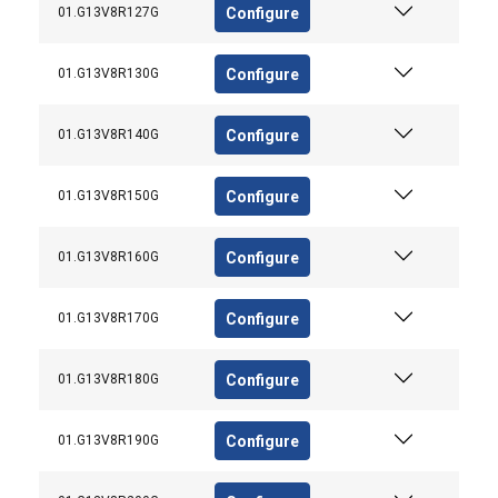
Configure
01.G13V8R127G
Configure
01.G13V8R130G
Configure
01.G13V8R140G
Configure
01.G13V8R150G
Configure
01.G13V8R160G
Configure
01.G13V8R170G
Ta strona używa plików
Configure
01.G13V8R180G
cookie
POLISH
Configure
01.G13V8R190G
Używamy plików cookie w celu
ENGLISH TRANSLATION
personalizacji treści, reklam i analizy