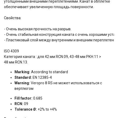
утолщенными внешними переплетениями. Канат в обплетке
обеспечивает увеличенную площадь поверхности.
Свойства:
- Очень высокая прочность на разрыв.
- Очень стабильная конструкция каната с очень хорошими уста
- Пластиковый слой между внутренним и внешним переплетение
ISO 4309
Категория каната : для 42 мм RCN.09, 43-48 мм РКН.11 >
48 мм RCN.13.
Marking:
According to standard
Standard:
EN 12385-4
Warning:
Veropro 8 RS не может использоваться с
вертлюгом
Fill factor:
0.685
RCN:
09
Tolerance Ø:
+2% to +4%