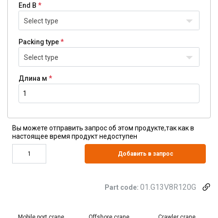
End B
Select type
Packing type
Select type
Длина м
Вы можете отправить запрос об этом продукте,так как в
настоящее время продукт недоступен
Добавить в запрос
01.G13V8R120G
Part code:
Mobile port crane
Offshore crane
Crawler crane