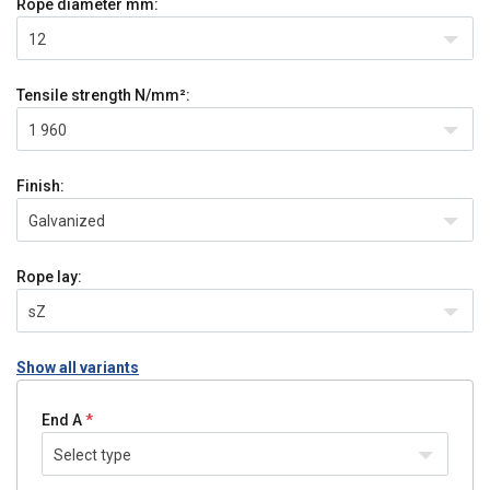
Rope diameter
mm:
12
Tensile strength
N/mm²:
1 960
Finish:
Galvanized
Rope lay:
sZ
Show all variants
End A
Select type