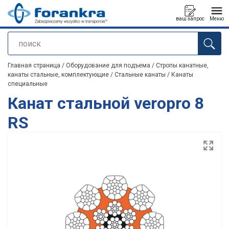
ваш запрос
Меню
поиск
Продукт добавлен в ваш запрос
Главная страница
/
Оборудование для подъема
/
Стропы канатные,
канаты стальные, комплектующие
/
Стальные канаты
/
Канаты
специальные
Канат стальной veropro 8
RS