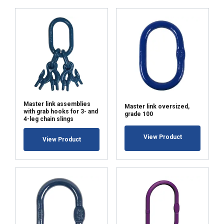
Niesklasyfikowane
AKCEPTUJ WSZYSTKIE
ODRZUĆ WSZYSTKIE
Master link assemblies
Master link oversized,
with grab hooks for 3- and
grade 100
4-leg chain slings
POKAŻ SZCZEGÓŁY
View Product
View Product