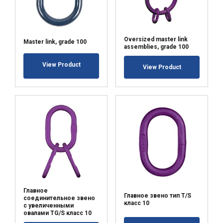
Oversized master link
Master link, grade 100
assemblies, grade 100
View Product
View Product
Главное
Главное звено тип Т/S
соединительное звено
класс 10
с увеличенными
овалами TG/S класс 10