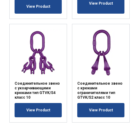
View Product
View Product
Соединительное звено
Соединительное звено
с укоарчивающими
с крюками
крюками тип GTVK/S4
ограничителями тип
класс 10
GTVK/S2 класс 10
View Product
View Product