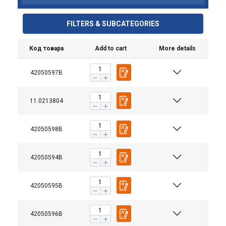
FILTERS & SUBCATEGORIES
Код товара
Add to cart
More details
42050597B
11.0213804
Safety factor:
42050598B
Класс:
42050594B
42050595B
42050596B