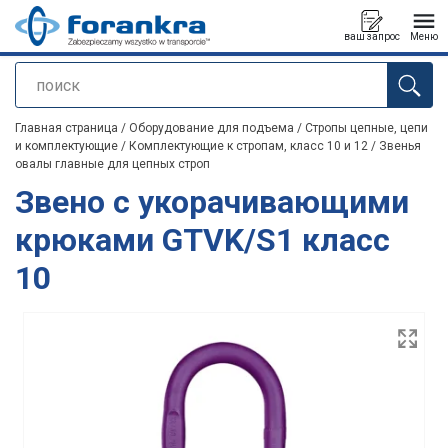
ваш запрос
Меню
поиск
Продукт добавлен в ваш запрос
Главная страница
/
Оборудование для подъема
/
Стропы цепные, цепи
и комплектующие
/
Комплектующие к стропам, класс 10 и 12
/
Звенья
овалы главные для цепных строп
Звено с укорачивающими
крюками GTVK/S1 класс
10