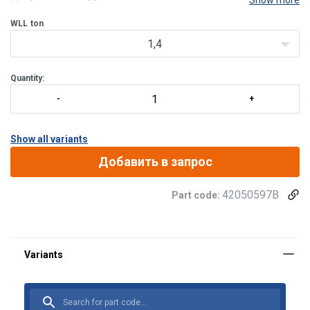
Show more
Фактор заполнения:
4:1.
Покрытие:
WLL
ton
Окрашенный.
1,4
Quantity:
Show all variants
Добавить в запрос
42050597B
Part code: