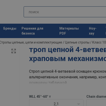
Бренды
Решения для
Материалы
Ноу-
бизнеса
PDF
хау
Стропы цепные, цепи и комплектующие
/
Цепные стропы
/
Класс 10
троп цепной 4-ветве
храповым механизмо
Строп цепной 4-ветвевой оснащен крюко
альтернативные окончания, например, кон
оснащены табличкой.
Размер L измеряется от внутренней сторо
WLL 45°-60° т
Chain diame
внутренней стороны нижней части крюка.
2,1