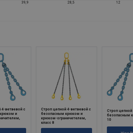
39,9
28,5
12
 4-ветвевой с
Строп цепной 4-ветвевой с
Строп цепной 
крюком и
безопасным крюком и
безопасным к
ничителем,
крюком-ограничетелем,
10
класс 8