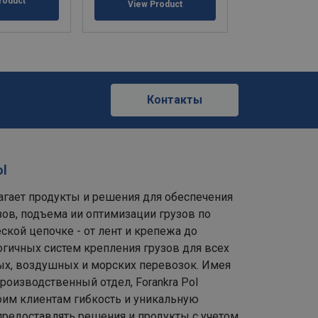
roduct
View Product
View Pr
Контакты
ol
лагает продукты и решения для обеспечения
зов, подъема ии оптимизации грузов по
ской цепочке - от лент и крепежа до
гичных систем крепления грузов для всех
х, воздушных и морских перевозок. Имея
роизводственный отдел, Forankra Pol
оим клиентам гибкость и уникальную
редоставлять решения и продукты с учетом