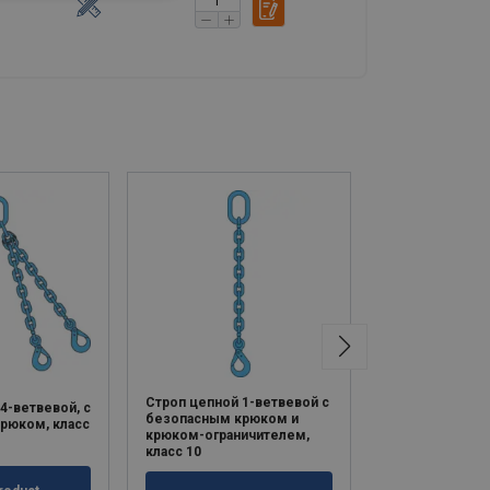
Строп цепной 1-ветвевой с
Строп цепной 
4-ветвевой, с
безопасным крюком и
безопасным к
рюком, класс
крюком-ограничителем,
крюком-ограни
класс 10
класс 10