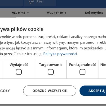
Filter
WLL 0°-45° т
WLL 45°-60° т
Delivery time
żywa plików cookie
2,94
2,1
12
okie w celu personalizacji treści, reklam i analizy naszego ru
je o tym, jak korzystasz z naszej witryny, naszym partnerom re
5,25
3,75
12
rzy mogą łączyć je z innymi informacjami, które im przekazałeś l
a przez Ciebie z ich usług.
Polityka prywatności
8
5,7
12
Wydajność
Targetowanie
Funkcjonalność
Ni
14
10
12
21
15
12
EGÓŁY
ODRZUĆ WSZYSTKIE
AKCEPTUJ
33,6
24
12