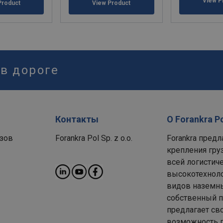
View P
Product
View Product
 в дороге
Контакты
О Forankra P
зов
Forankra Pol Sp. z o.o.
Forankra пред
крепления гру
всей логистиче
высокотехноло
видов наземны
собственный п
предлагает св
возможность п