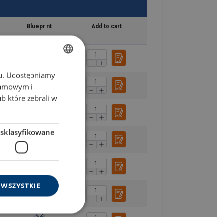
Blueprint
Add to cart
chu. Udostępniamy
POLISH
klamowym i
ENGLISH TRANSLATION
ub które zebrali w
esklasyfikowane
 WSZYSTKIE