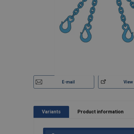
Temperature range:
Finish:
Warning:
Safety factor:
Класс:
E-mail
View
Variants
Product information