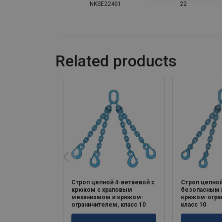
NKSE22401
22
Related products
Строп цепной 4-ветвевой с
Строп цепной
крюком с храповым
безопасным 
механизмом и крюком-
крюком-огра
ограничителем, класс 10
класс 10