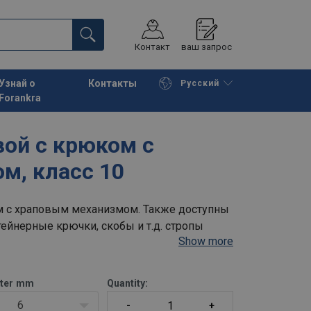
Контакт
ваш запрос
Узнай о
Контакты
Русский
Forankra
Начать покупки
К корзине
вой с крюком с
м, класс 10
м с храповым механизмом. Также доступны
тейнерные крючки, скобы и т.д. стропы
Show more
ны верхней части основного звена с
ter
mm
Quantity:
6