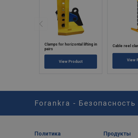
Clamps for horizontal lifting in
Cable reel cl
pairs
View 
View Product
Forankra - Безопасность
Политика
Продукты