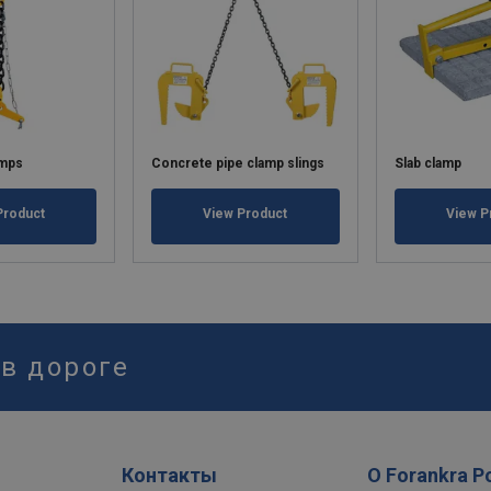
amps
Concrete pipe clamp slings
Slab clamp
Product
View Product
View P
 в дороге
Контакты
О Forankra P