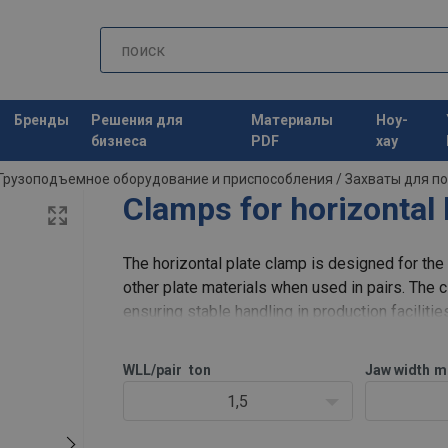
Бренды
Решения для
Материалы
Ноу-
бизнеса
PDF
хау
Грузоподъемное оборудование и приспособления
/
Захваты для п
Clamps for horizontal l
The horizontal plate clamp is designed for the 
other plate materials when used in pairs. The c
ensuring stable handling in production facilit
applications. The clamps must
WLL/pair
ton
Jaw width
m
1,5