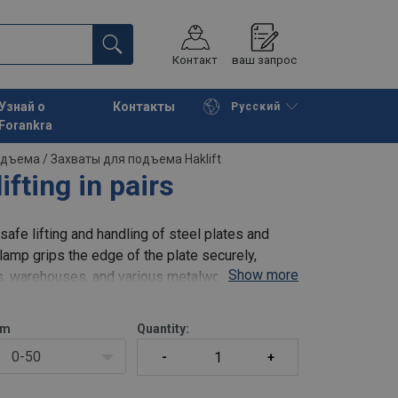
Контакт
ваш запрос
Узнай о
Контакты
Русский
Forankra
Начать покупки
К корзине
одъема
/
Захваты для подъема Haklift
ifting in pairs
safe lifting and handling of steel plates and
lamp grips the edge of the plate securely,
Show more
ies, warehouses, and various metalworking
m
Quantity:
0-50