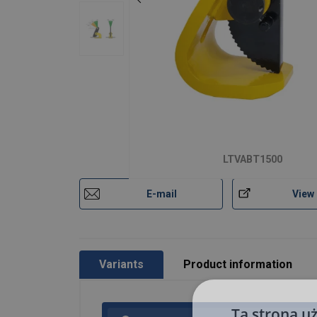
Standard:
Safety factor:
LTVABT1500
E-mail
View
Variants
Product information
Ta strona u