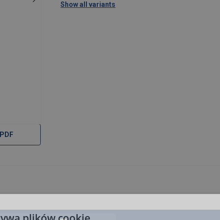
Show all variants
 PDF
żywa plików cookie