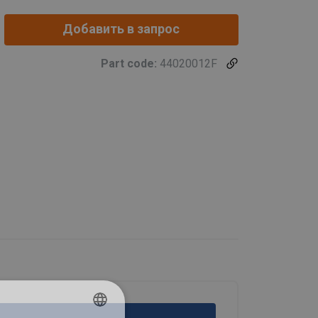
Добавить в запрос
Part code:
44020012F