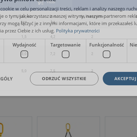
Filter
okie w celu personalizacji treści, reklam i analizy naszego ru
je o tym, jak korzystasz z naszej witryny, naszym partnerom re
WLL/pair
Вес
Delivery time
ton
kg
rzy mogą łączyć je z innymi informacjami, które im przekazałeś l
a przez Ciebie z ich usług.
Polityka prywatności
1,5
4,2
2
Wydajność
Targetowanie
Funkcjonalność
Ni
3,0
7,2
2
5,0
7,5
2
EGÓŁY
ODRZUĆ WSZYSTKIE
AKCEPTUJ